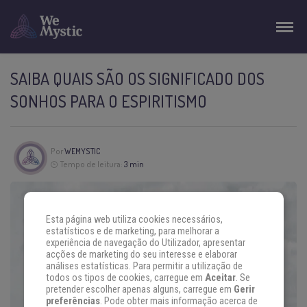
SAIBA QUAIS SÃO OS SIGNIFICADO DOS
SONHOS PARA O ESPIRITISMO
Por
WEMYSTIC
Tempo de leitura:
3 min
Esta página web utiliza cookies necessários,
estatísticos e de marketing, para melhorar a
experiência de navegação do Utilizador, apresentar
acções de marketing do seu interesse e elaborar
análises estatísticas. Para permitir a utilização de
todos os tipos de cookies, carregue em
Aceitar
. Se
pretender escolher apenas alguns, carregue em
Gerir
preferências
. Pode obter mais informação acerca de