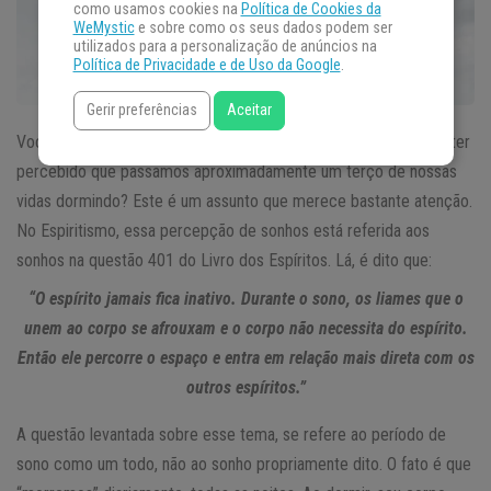
como usamos cookies na
Política de Cookies da
WeMystic
e sobre como os seus dados podem ser
utilizados para a personalização de anúncios na
Política de Privacidade e de Uso da Google
.
Gerir preferências
Aceitar
Você deve saber o que são os
sonhos
, não é mesmo? Já deve ter
percebido que passamos aproximadamente um terço de nossas
vidas dormindo? Este é um assunto que merece bastante atenção.
No Espiritismo, essa percepção de sonhos está referida aos
sonhos na questão 401 do Livro dos Espíritos. Lá, é dito que:
“O espírito jamais fica inativo. Durante o sono, os liames que o
unem ao corpo se afrouxam e o corpo não necessita do espírito.
Então ele percorre o espaço e entra em relação mais direta com os
outros espíritos.”
A questão levantada sobre esse tema, se refere ao período de
sono como um todo, não ao sonho propriamente dito. O fato é que