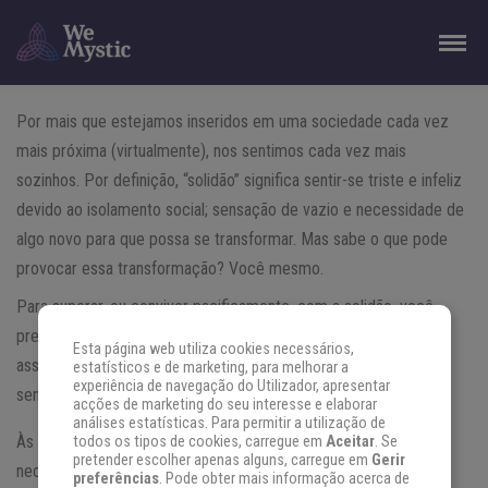
Por mais que estejamos inseridos em uma sociedade cada vez
mais próxima (virtualmente), nos sentimos cada vez mais
sozinhos. Por definição, “solidão” significa sentir-se triste e infeliz
devido ao isolamento social; sensação de vazio e necessidade de
algo novo para que possa se transformar. Mas sabe o que pode
provocar essa transformação? Você mesmo.
Para superar, ou conviver pacificamente, com a solidão, você
precisa entender ela. Entenda os motivos que te fazem sentir
Esta página web utiliza cookies necessários,
assim para então descobrir a melhor forma de lidar com esse
estatísticos e de marketing, para melhorar a
experiência de navegação do Utilizador, apresentar
sentimento.
acções de marketing do seu interesse e elaborar
análises estatísticas. Para permitir a utilização de
Às vezes, você pode chegar à conclusão de que sua real
todos os tipos de cookies, carregue em
Aceitar
. Se
pretender escolher apenas alguns, carregue em
Gerir
necessidade é aprender a lidar com nossa própria vida — e por
preferências
. Pode obter mais informação acerca de