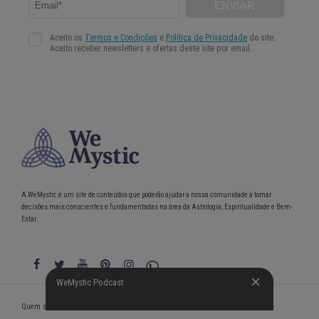
A WeMystic é um site de conteúdos que poderão ajudar a nossa comunidade a tomar
decisões mais conscientes e fundamentadas na área da Astrologia, Espiritualidade e Bem-
Estar.
WeMystic Podcast
WeMystic Podcast
Quem somos
Política de Privacidade
Condições gerais de utilização