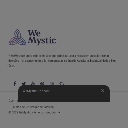
A WeMystic é um site de conteúdos que poderão ajudar a nossa comunidade a tomar
decisões mais conscientes e fundamentadas na área da Astrologia, Espiritualidade e Bem-
Estar.
WeMystic Podcast
WeMystic Podcast
Quem somos
Política de Privacidade
Condições gerais de utilização
Política de Utilização de Cookies
© 2025 WeMystic - Feito por nós, com ♥