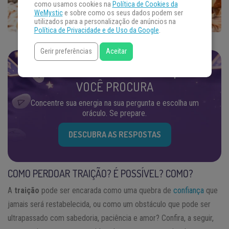
como usamos cookies na
Política de Cookies da
WeMystic
e sobre como os seus dados podem ser
utilizados para a personalização de anúncios na
Política de Privacidade e de Uso da Google
.
Gerir preferências
Aceitar
ENCONTRE AS RESPOSTAS QUE
VOCÊ PROCURA
Concentre sua energia na sua pergunta e escolha um
oráculo. Se prepare.
DESCUBRA AS RESPOSTAS
COMO PERDOAR TRAIÇÃO? É POSSÍVEL? COMO?
A
traição
pode ser encarada como uma quebra de
confiança
que
jamais será restabelecida, ou como um obstáculo que pode ser
ultrapassado com sabedoria, paciência e amor? Confira, a seguir,