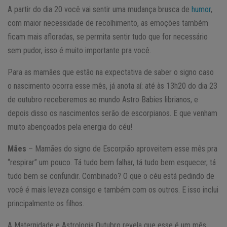
A partir do dia 20 você vai sentir uma mudança brusca de
humor
,
com maior necessidade de recolhimento, as emoções também
ficam mais afloradas, se permita sentir tudo que for necessário
sem pudor, isso é muito importante pra você.
Para as mamães que estão na expectativa de saber o signo caso
o nascimento ocorra esse mês, já anota aí: até às 13h20 do dia 23
de outubro receberemos ao mundo Astro Babies librianos, e
depois disso os nascimentos serão de escorpianos. E que venham
muito abençoados pela energia do céu!
Mães
– Mamães do signo de Escorpião aproveitem esse mês pra
“respirar” um pouco. Tá tudo bem falhar, tá tudo bem esquecer, tá
tudo bem se confundir. Combinado? O que o céu está pedindo de
você é mais leveza consigo e também com os outros. E isso inclui
principalmente os filhos.
A Maternidade e Astrologia Outubro revela que esse é um mês