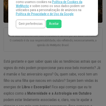
como usamos cookies na
Política de Cookies da
WeMystic
e sobre como os seus dados podem ser
utilizados para a personalização de anúncios na
Política de Privacidade e de Uso da Google
.
Gerir preferências
Aceitar
Esse texto foi escrito com todo o cuidado e carinho por um autor convidado.
O conteúdo é da sua responsabilidade, não refletindo, necessariamente, a
opinião do WeMystic Brasil.
Está gestante e quer saber quais são as tendências astrais que os
signos do mês podem proporcionar para esse belo momento? Já
é mamãe e faz aniversário agora? Ou, quem sabe, você tem um
filho ou uma filha que nasceu em outubro? Sejam bem vindas às
energias de
Libra
e
Escorpião!
Fica aqui comigo que eu te
explico como a
Maternidade e a Astrologia em Outubro
podem estar lindamente associadas e, claro, vou te ajudar a