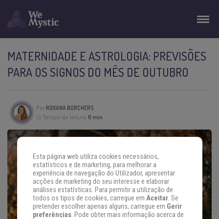
MATERNIDADE E ASTROLOGIA: PREVISÕES
PARA OS SIGNOS DO MÊS DE OUTUBRO
Por
ROXANA BORCHERS
Tempo de leitura:
6 min
Esta página web utiliza cookies necessários,
estatísticos e de marketing, para melhorar a
experiência de navegação do Utilizador, apresentar
acções de marketing do seu interesse e elaborar
análises estatísticas. Para permitir a utilização de
todos os tipos de cookies, carregue em
Aceitar
. Se
pretender escolher apenas alguns, carregue em
Gerir
preferências
. Pode obter mais informação acerca de