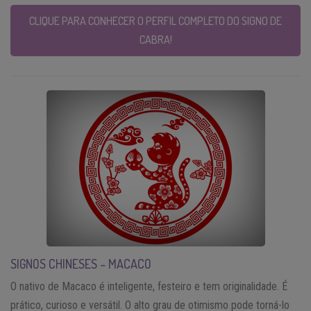
CLIQUE PARA CONHECER O PERFIL COMPLETO DO SIGNO DE
CABRA!
SIGNOS CHINESES – MACACO
O nativo de Macaco é inteligente, festeiro e tem originalidade. É
prático, curioso e versátil. O alto grau de otimismo pode torná-lo