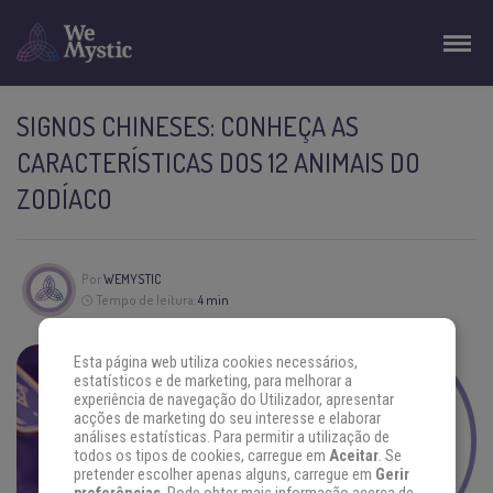
SIGNOS CHINESES: CONHEÇA AS
CARACTERÍSTICAS DOS 12 ANIMAIS DO
ZODÍACO
Por
WEMYSTIC
Tempo de leitura:
4 min
Esta página web utiliza cookies necessários,
estatísticos e de marketing, para melhorar a
ENCONTRE AS
experiência de navegação do Utilizador, apresentar
RESPOSTAS
acções de marketing do seu interesse e elaborar
análises estatísticas. Para permitir a utilização de
QUE VOCÊ
todos os tipos de cookies, carregue em
Aceitar
. Se
pretender escolher apenas alguns, carregue em
Gerir
PROCURA