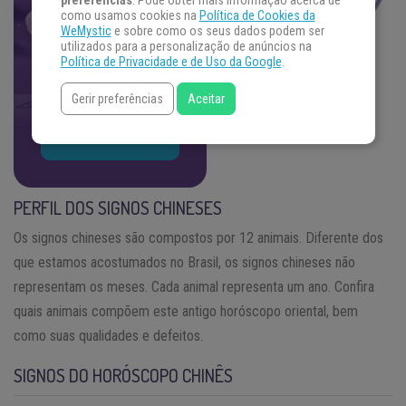
preferências
. Pode obter mais informação acerca de
como usamos cookies na
Política de Cookies da
Concentre sua energia
WeMystic
e sobre como os seus dados podem ser
na sua pergunta e
utilizados para a personalização de anúncios na
escolha um oráculo. Se
Política de Privacidade e de Uso da Google
.
prepare.
Gerir preferências
Aceitar
DESCUBRA AS
RESPOSTAS
PERFIL DOS SIGNOS CHINESES
Os signos chineses são compostos por 12 animais. Diferente dos
que estamos acostumados no Brasil, os signos chineses não
representam os meses. Cada animal representa um ano. Confira
quais animais compõem este antigo horóscopo oriental, bem
como suas qualidades e defeitos.
SIGNOS DO HORÓSCOPO CHINÊS