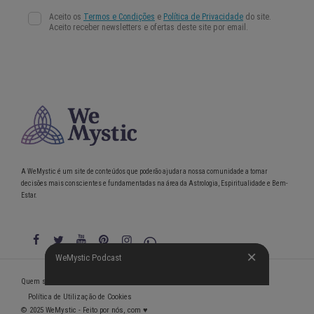
A WeMystic é um site de conteúdos que poderão ajudar a nossa comunidade a tomar
decisões mais conscientes e fundamentadas na área da Astrologia, Espiritualidade e Bem-
Estar.
WeMystic Podcast
WeMystic Podcast
Quem somos
Política de Privacidade
Condições gerais de utilização
Política de Utilização de Cookies
© 2025 WeMystic - Feito por nós, com ♥