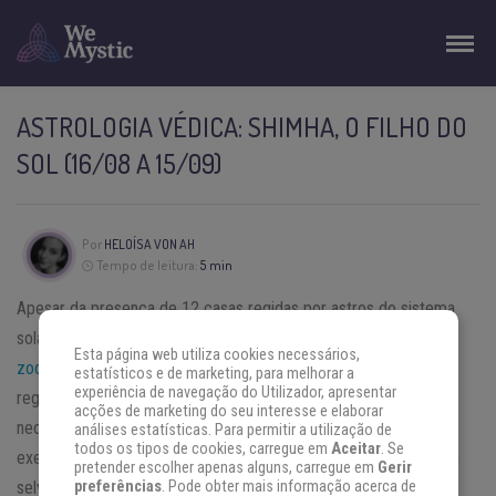
ASTROLOGIA VÉDICA: SHIMHA, O FILHO DO
SOL (16/08 A 15/09)
Por
HELOÍSA VON AH
Tempo de leitura:
5 min
Apesar da presença de 12 casas regidas por astros do sistema
solar, a diferença entre a
astrologia védica
e os
signos do
Esta página web utiliza cookies necessários,
zodíaco
é bastante evidente. No caso de um nascido sob a
estatísticos e de marketing, para melhorar a
experiência de navegação do Utilizador, apresentar
regência de Shimha, este verá claramente que não
acções de marketing do seu interesse e elaborar
necessariamente há semelhanças entre
Leão
ou
Virgem
, por
análises estatísticas. Para permitir a utilização de
todos os tipos de cookies, carregue em
Aceitar
. Se
exemplo – apesar de influenciado pelo Sol, assim como o rei da
pretender escolher apenas alguns, carregue em
Gerir
selva. Conheça melhor o signo Shimha na astrologia védica!
preferências
. Pode obter mais informação acerca de