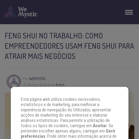
FENG SHUI NO TRABALHO: COMO
EMPREENDEDORES USAM FENG SHUI PARA
ATRAIR MAIS NEGÓCIOS
Por
WEMYSTIC
Tempo de leitura:
4 min
Esta página web utiliza cookies necessários,
estatísticos e de marketing, para melhorar a
experiência de navegação do Utilizador, apresentar
acções de marketing do seu interesse e elaborar
análises estatísticas. Para permitir a utilização de
todos os tipos de cookies, carregue em
Aceitar
. Se
pretender escolher apenas alguns, carregue em
Gerir
preferências
. Pode obter mais informação acerca de