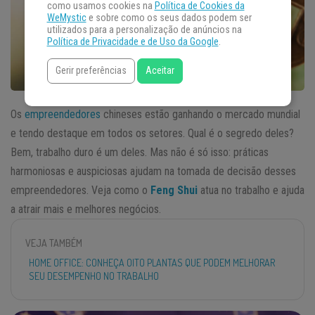
como usamos cookies na
Política de Cookies da
WeMystic
e sobre como os seus dados podem ser
utilizados para a personalização de anúncios na
Política de Privacidade e de Uso da Google
.
Gerir preferências
Aceitar
Os
empreendedores
chineses estão ganhando o mercado mundial
e tendo destaque em todos os setores. Qual é o segredo deles?
Bem, trabalho duro é um deles. Mas não é só isso: práticas
harmoniosas e auspiciosas ajudam na tomada de decisão desses
empreendedores. Veja como o
Feng Shui
atua no trabalho e ajuda
a atrair mais e melhores negócios.
VEJA TAMBÉM
HOME OFFICE: CONHEÇA OITO PLANTAS QUE PODEM MELHORAR
SEU DESEMPENHO NO TRABALHO