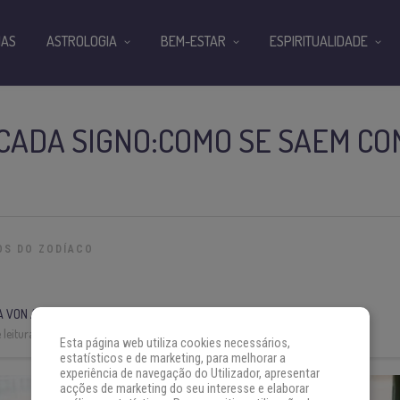
IAS
ASTROLOGIA
BEM-ESTAR
ESPIRITUALIDADE
 CADA SIGNO:COMO SE SAEM CO
OS DO ZODÍACO
A VON AH
leitura:
4 min
Esta página web utiliza cookies necessários,
estatísticos e de marketing, para melhorar a
experiência de navegação do Utilizador, apresentar
acções de marketing do seu interesse e elaborar