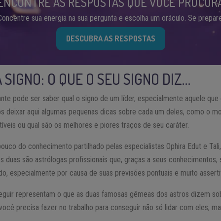
ENCONTRE AS RESPOSTAS QUE VOCÊ PROCUR
Concentre sua energia na sua pergunta e escolha um oráculo. Se prepare
DESCUBRA AS RESPOSTAS
 SIGNO: O QUE O SEU SIGNO DIZ…
te pode ser saber qual o signo de um líder, especialmente aquele que
os deixar aqui algumas pequenas dicas sobre cada um deles, como o 
eis ou qual são os melhores e piores traços de seu caráter.
 pouco do conhecimento partilhado pelas especialistas Ophira Edut e T
As duas são astrólogas profissionais que, graças a seus conhecimentos,
, especialmente por causa de suas previsões pontuais e muito asserti
eguir representam o que as duas famosas gêmeas dos astros dizem sobr
você precisa fazer no trabalho para conseguir não só lidar com eles, 