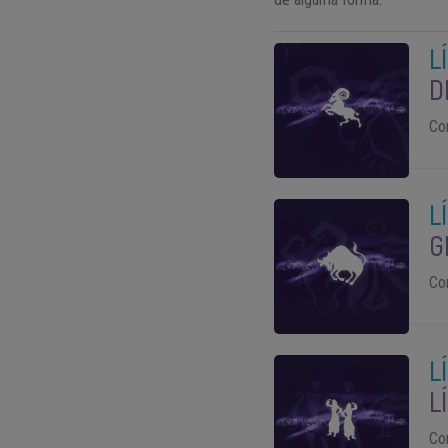
L
D
Co
L
G
Co
L
L
Co