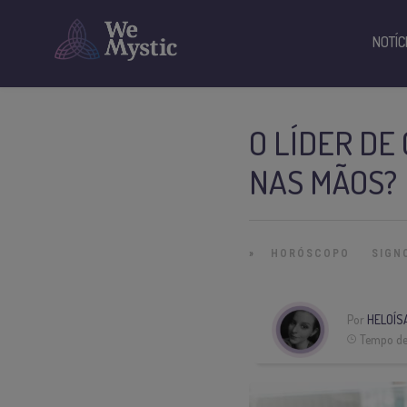
NOTÍC
O LÍDER DE
NAS MÃOS?
»
HORÓSCOPO
SIGN
Por
HELOÍS
Tempo de 