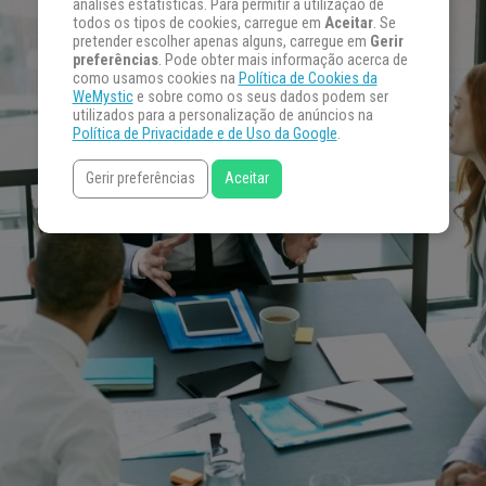
análises estatísticas. Para permitir a utilização de
todos os tipos de cookies, carregue em
Aceitar
. Se
pretender escolher apenas alguns, carregue em
Gerir
preferências
. Pode obter mais informação acerca de
como usamos cookies na
Política de Cookies da
WeMystic
e sobre como os seus dados podem ser
utilizados para a personalização de anúncios na
Política de Privacidade e de Uso da Google
.
Gerir preferências
Aceitar