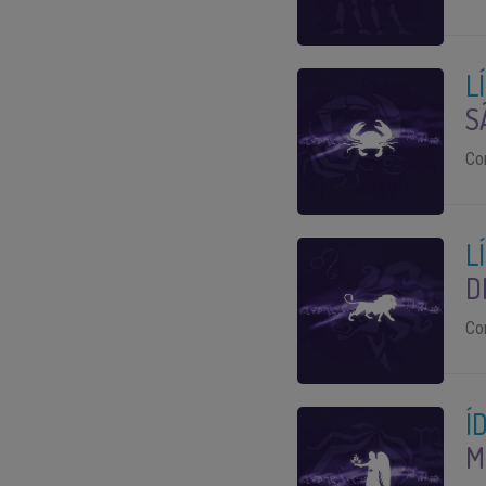
L
S
Co
L
D
Co
Í
M