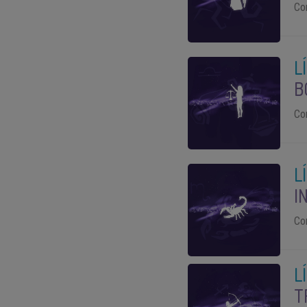
Co
L
B
Co
L
I
Co
L
T