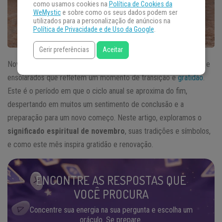
como usamos cookies na
Política de Cookies da
WeMystic
e sobre como os seus dados podem ser
utilizados para a personalização de anúncios na
Política de Privacidade e de Uso da Google
.
Gerir preferências
Aceitar
Novembro marca o
auge da primavera
, trazendo dias quentes e
ensolarados que refletem um momento de transição e
gratidão
.
Este é o período em que o ciclo anual se aproxima do fim,
despertando em muitos um sentimento de conclusão e a
preparação para um novo começo. Neste artigo, exploramos o
significado espiritual de novembro
, suas tradições e símbolos,
e como este mês inspira gratidão e renovação.
ENCONTRE AS RESPOSTAS QUE
VOCÊ PROCURA
Concentre sua energia na sua pergunta e escolha um
oráculo. Se prepare.