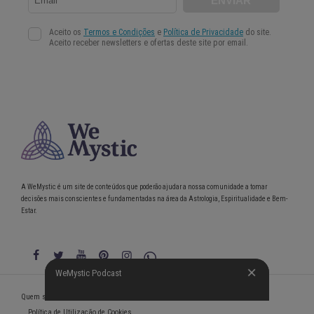
A WeMystic é um site de conteúdos que poderão ajudar a nossa comunidade a tomar
decisões mais conscientes e fundamentadas na área da Astrologia, Espiritualidade e Bem-
Estar.
WeMystic Podcast
WeMystic Podcast
Quem somos
Política de Privacidade
Condições gerais de utilização
Política de Utilização de Cookies