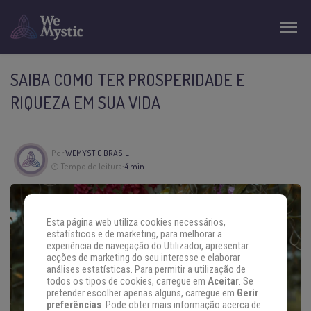
SAIBA COMO TER PROSPERIDADE E
RIQUEZA EM SUA VIDA
Por
WEMYSTIC BRASIL
Tempo de leitura:
4 min
Esta página web utiliza cookies necessários,
estatísticos e de marketing, para melhorar a
experiência de navegação do Utilizador, apresentar
acções de marketing do seu interesse e elaborar
análises estatísticas. Para permitir a utilização de
todos os tipos de cookies, carregue em
Aceitar
. Se
pretender escolher apenas alguns, carregue em
Gerir
preferências
. Pode obter mais informação acerca de