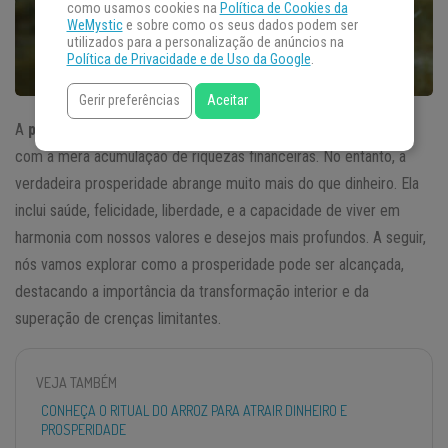
como usamos cookies na
Política de Cookies da
WeMystic
e sobre como os seus dados podem ser
utilizados para a personalização de anúncios na
Política de Privacidade e de Uso da Google
.
Gerir preferências
Aceitar
A
prosperidade
é um conceito que muitas vezes é confundido
com a mera acumulação de riquezas financeiras. No entanto, a
verdadeira prosperidade abrange muito mais do que dinheiro. Ela
inclui saúde, felicidade, liberdade, e a capacidade de viver em
harmonia com nossos valores e desejos mais profundos. A seguir,
nós vamos explorar como a prosperidade pode ser alcançada,
destacando a importância da transformação interior e da
superação de crenças limitantes.
VEJA TAMBÉM
CONHEÇA O RITUAL DO ARROZ PARA ATRAIR DINHEIRO E
PROSPERIDADE