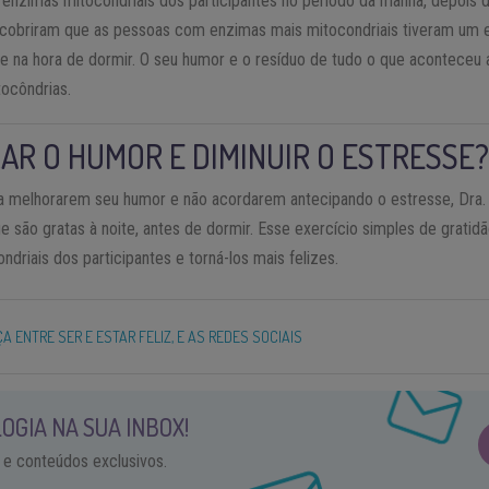
as enzimas mitocondriais dos participantes no período da manhã, depoi
escobriram que as pessoas com enzimas mais mitocondriais tiveram um e
te na hora de dormir. O seu humor e o resíduo de tudo o que aconteceu 
ocôndrias.
R O HUMOR E DIMINUIR O ESTRESSE
a melhorarem seu humor e não acordarem antecipando o estresse, Dra. 
 são gratas à noite, antes de dormir. Esse exercício simples de grati
driais dos participantes e torná-los mais felizes.
A ENTRE SER E ESTAR FELIZ, E AS REDES SOCIAIS
OGIA NA SUA INBOX!
 e conteúdos exclusivos.