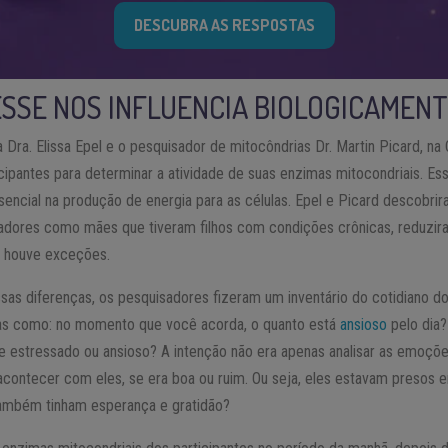
DESCUBRA AS RESPOSTAS
SSE NOS INFLUENCIA BIOLOGICAMEN
 Dra. Elissa Epel e o pesquisador de mitocôndrias Dr. Martin Picard, na 
cipantes para determinar a atividade de suas enzimas mitocondriais. E
cial na produção de energia para as células. Epel e Picard descobri
adores como mães que tiveram filhos com condições crônicas, reduzira
, houve exceções.
as diferenças, os pesquisadores fizeram um inventário do cotidiano do
as como: no momento que você acorda, o quanto está
ansioso
pelo dia
te estressado ou ansioso? A intenção não era apenas analisar as emoçõe
acontecer com eles, se era boa ou ruim. Ou seja, eles estavam presos
ambém tinham esperança e gratidão?