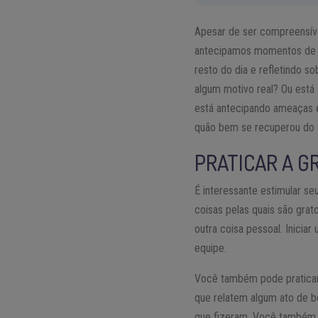
Apesar de ser compreensíve
antecipamos momentos de e
resto do dia e refletindo s
algum motivo real? Ou está
está antecipando ameaças é
quão bem se recuperou do e
PRATICAR A G
É interessante estimular s
coisas pelas quais são grat
outra coisa pessoal. Inici
equipe.
Você também pode praticar a
que relatem algum ato de bo
que fizeram. Você também p