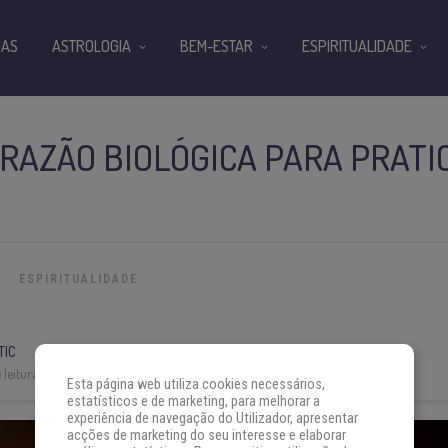
IAS
ASTROLOGIA
BEM-ESTAR
ESPIRITUALIDADE
RAZÃO BIOLÓGICA PARA PRATI
ESPIRITUALIDADE
TIC
leitura:
4 min
Esta página web utiliza cookies necessários,
estatísticos e de marketing, para melhorar a
experiência de navegação do Utilizador, apresentar
acções de marketing do seu interesse e elaborar