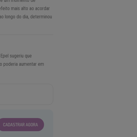
s de um momento de
feito mais alto ao acordar
ao longo do dia, determinou
?
Epel sugeriu que
dão poderia aumentar em
CADASTRAR AGORA