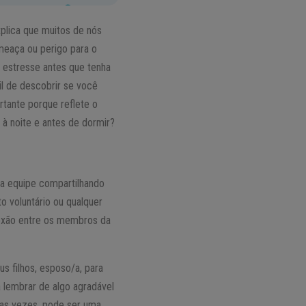
plica que muitos de nós
meaça ou perigo para o
o estresse antes que tenha
l de descobrir se você
tante porque reflete o
à noite e antes de dormir?
da equipe compartilhando
to voluntário ou qualquer
nexão entre os membros da
s filhos, esposo/a, para
a lembrar de algo agradável
tas vezes, pode ser uma