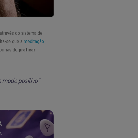
através do sistema de
ita-se que a
meditação
formas de
praticar
e modo positivo”
A
.