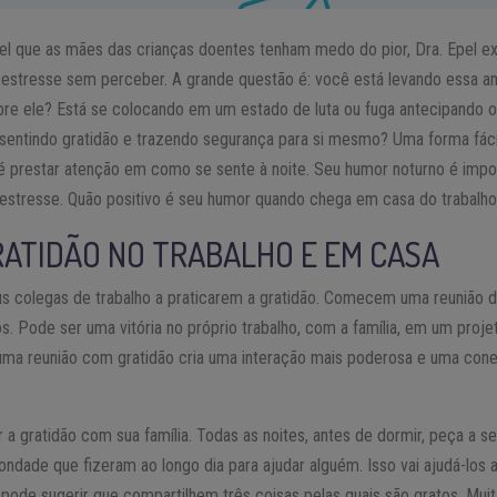
l que as mães das crianças doentes tenham medo do pior, Dra. Epel ex
stresse sem perceber. A grande questão é: você está levando essa a
obre ele? Está se colocando em um estado de luta ou fuga antecipando 
 sentindo gratidão e trazendo segurança para si mesmo? Uma forma fáci
 prestar atenção em como se sente à noite. Seu humor noturno é impor
stresse. Quão positivo é seu humor quando chega em casa do trabalho 
RATIDÃO NO TRABALHO E EM CASA
eus colegas de trabalho a praticarem a gratidão. Comecem uma reunião 
os. Pode ser uma vitória no próprio trabalho, com a família, em um proje
ar uma reunião com gratidão cria uma interação mais poderosa e uma co
 gratidão com sua família. Todas as noites, antes de dormir, peça a seu
ndade que fizeram ao longo dia para ajudar alguém. Isso vai ajudá-los 
ode sugerir que compartilhem três coisas pelas quais são gratos. Mui