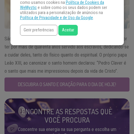
como usamos cookies na
Política de Cookies da
WeMystic
e sobre como os seus dados podem ser
utilizados para a personalização de anúncios na
Política de Privacidade e de Uso da Google
.
Gerir preferências
Aceitar
São Pedro Claver,
Santo do Dia
09 de setembro, é lembrado por
ter por mais de quarenta anos servido aos escravos, dedicando-se
a cuidar deles, tanto do físico quanto do espiritual. O próprio papa
Leão XIII, ao canonizar o santo homem declarou: “Pedro Claver é
o santo que mais me impressionou depois da vida de Cristo”.
DESCUBRA O SANTO E ORAÇÃO PARA O DIA DE HOJE!
ENCONTRE AS RESPOSTAS QUE
VOCÊ PROCURA
Concentre sua energia na sua pergunta e escolha um