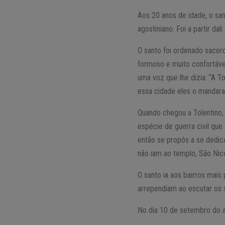
Aos 20 anos de idade, o s
agostiniano. Foi a partir da
O santo foi ordenado sacer
formoso e muito confortável
uma voz que lhe dizia: “A To
essa cidade eles o mandar
Quando chegou a Tolentino,
espécie de guerra civil que 
então se propôs a se dedic
não iam ao templo, São Nico
O santo ia aos bairros mais
arrependiam ao escutar os
No dia 10 de setembro do a