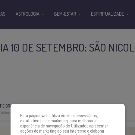
IAS
ASTROLOGIA
BEM-ESTAR
ESPIRITUALIDADE
IA 10 DE SETEMBRO: SÃO NICO
IC BRASIL
leitura:
3 min
Esta página web utiliza cookies necessários,
estatísticos e de marketing, para melhorar a
experiência de navegação do Utilizador, apresentar
acções de marketing do seu interesse e elaborar