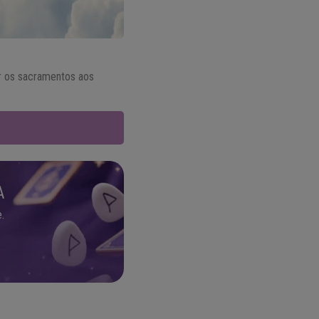
ar os sacramentos aos
A
.