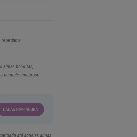
 repetindo:
s almas benditas,
do daquele tenebroso
CADASTRAR AGORA
 caridade até aquelas almas