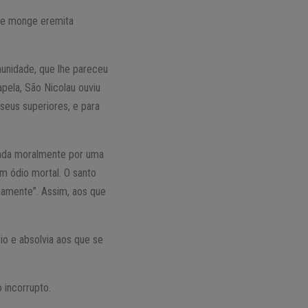
 de monge eremita
munidade, que lhe pareceu
apela, São Nicolau ouviu
 seus superiores, e para
inada moralmente por uma
am ódio mortal. O santo
namente”. Assim, aos que
io e absolvia aos que se
 incorrupto.