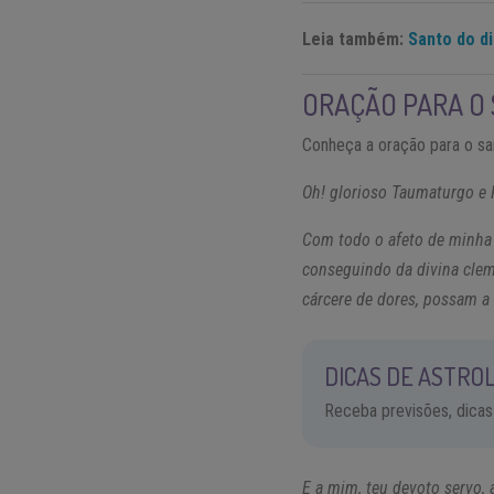
Leia também:
Santo do d
ORAÇÃO PARA O 
Conheça a oração para o san
Oh! glorioso Taumaturgo e 
Com todo o afeto de minha 
conseguindo da divina clem
cárcere de dores, possam a 
DICAS DE ASTROL
Receba previsões, dicas
E a mim, teu devoto servo, 