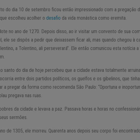
anto do dia 10 de setembro ficou então impressionado com a pregação
li que escolheu acolher o
desafio
da vida monástica como eremita.
dote no ano de 1270. Depois disso, ao ir visitar um convento de sua co
, ele se dispôs a pedir que deixassem ficar ali, mas quando chegou à c
lentino, a Tolentino, ali perseverará”. Ele então comunicou esta notícia a
am.
 o santo do dia de hoje percebeu que a cidade estava totalmente arru
ocorria entre dois partidos políticos, os guelfos e os gibelinos, que tinh
ar a pregar da forma como recomenda São Paulo: “Oportuna e inoportu
lau pregava nas ruas.
 pobres da cidade e levava a paz. Passava horas e horas no confessionár
 seus sermões.
no de 1305, ele morreu. Quarenta anos depois seu corpo foi encontrado