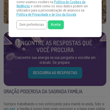
como usamos cookies na
Política de Cookies da
WeMystic
e sobre como os seus dados podem ser
utilizados para a personalização de anúncios na
Política de Privacidade e de Uso da Google
.
Gerir preferências
Aceitar
ENCONTRE AS RESPOSTAS QUE
VOCÊ PROCURA
Concentre sua energia na sua pergunta e escolha um
oráculo. Se prepare.
DESCUBRA AS RESPOSTAS
ORAÇÃO PODEROSA DA SAGRADA FAMÍLIA
Sempre trabalhando e nos esforçando para mantê-la unida, feliz e
em
paz
, a família é nosso bem mais precioso e a base mais sólida