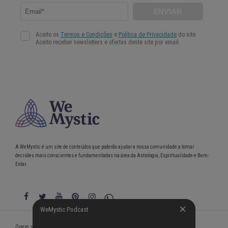
A WeMystic é um site de conteúdos que poderão ajudar a nossa comunidade a tomar
decisões mais conscientes e fundamentadas na área da Astrologia, Espiritualidade e Bem-
Estar.
WeMystic Podcast
WeMystic Podcast
Quem somos
Política de Privacidade
Condições gerais de utilização