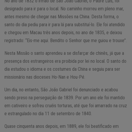
No ano de 1832 o irmão de São João Gabriel, o Padre Luís, foi
designado para ir para o local. No caminho morreu em pleno mar,
antes mesmo de chegar nas Missões na China. Desta forma, o
santo do dia pediu para ir para lá para substituí-lo. Ele foi atendido
e chegou em Macau três anos depois, no ano de 1835, e deixou
registrado: “Eis-me aqui. Bendito o Senhor que me guiou e trouxe”.
Nesta Missão o santo aprendeu a se disfarçar de chinês, já que a
presença dos estrangeiros era proibida por lei no local. O santo do
dia estudou o idioma e os costumes da China e seguiu para ser
missionário nas dioceses Ho-Nan e Hou-Pé.
Um dia, no entanto, São João Gabriel foi denunciado e acabou
sendo preso na perseguição de 1839. Por um ano ele foi mantido
em cativeiro e sofreu cruéis torturas, até que foi amarrado na cruz
e estrangulado no dia 11 de setembro de 1840.
Quase cinquenta anos depois, em 1889, ele foi beatificado em