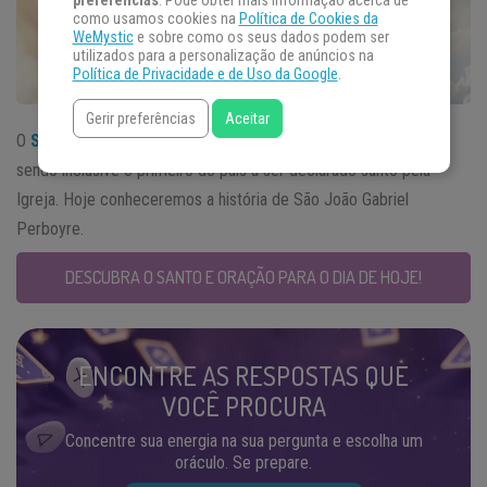
preferências
. Pode obter mais informação acerca de
como usamos cookies na
Política de Cookies da
WeMystic
e sobre como os seus dados podem ser
utilizados para a personalização de anúncios na
Política de Privacidade e de Uso da Google
.
Gerir preferências
Aceitar
O
Santo do Dia
11 de setembro foi um missionário na China,
sendo inclusive o primeiro do país a ser declarado santo pela
Igreja. Hoje conheceremos a história de São João Gabriel
Perboyre.
DESCUBRA O SANTO E ORAÇÃO PARA O DIA DE HOJE!
ENCONTRE AS RESPOSTAS QUE
VOCÊ PROCURA
Concentre sua energia na sua pergunta e escolha um
oráculo. Se prepare.