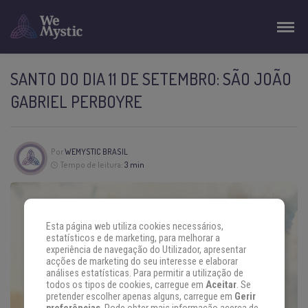
SANTO DO DIA 11 DE SETEMBRO: SÃO JOÃO
GABRIEL PERBOYRE
Por
WEMYSTIC BRASIL
Tempo de leitura:
3 min
Esta página web utiliza cookies necessários,
estatísticos e de marketing, para melhorar a
experiência de navegação do Utilizador, apresentar
acções de marketing do seu interesse e elaborar
análises estatísticas. Para permitir a utilização de
todos os tipos de cookies, carregue em
Aceitar
. Se
pretender escolher apenas alguns, carregue em
Gerir