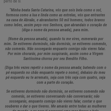
perto de si.
“Minha beata Santa Catarina, vós que sois bela como o sol,
formosa como a lua e linda como as estrelas, vós que entrastes
na casa de Abraão, e abrandastes 50 mil homens, todos bravos
como leões, assim peço-vos Senhora, que abrandais o coração de
(diga o nome da pessoa amada), para mim.
(Nome da pessoa amada), quando tu me vires, esmerarás por
mim. Se estiveres dormindo, não dormirás, se estiveres comendo,
não comerás. Não sossegarás enquanto comigo não vieres falar.
Por mim chorarás, por mim suspirarás, assim como a Virgem
Santíssima chorou por seu Bendito Filho.
(Diga três vezes repetir o nome da pessoa amada; batendo com o
pé esquerdo no chão enquanto repete o nome), debaixo do meu
pé esquerdo eu te arremato, seja com três seja com quatro, seja
com a parte do coração.
Se estiveres dormindo não dormirás, se estiveres comendo não
comerás, se estiveres conversando não conversarás; não
sossegarás, enquanto comigo não vieres falar, contar o que
souberes e dar o que tiveres. Me amarás entre todas as mulheres