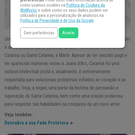
preferências
. Pode obter mais informação acerca de
como usamos cookies na
Política de Cookies da
WeMystic
e sobre como os seus dados podem ser
utilizados para a personalização de anúncios na
Política de Privacidade e de Uso da Google
.
Gerir preferências
Aceitar
Uma
oração poderosa
à fada das estrelas, muitas vezes também
é direcionada à Santa Catarina, também conhecida como beata
Catarina ou Santa Catarina, a Mártir. Apesar de ter nascido pagã e
ter aparecido inúmeras vezes à Joana d'Arc, Catarina foi uma
notável intelectual cristã e, atualmente, é extremamente
requisitada para solucionais problemas voltados ao coração e ao
trabalho. Veja, a seguir, uma parte da história de persuasão e
superação da Santa Catarina, bem como uma oração poderosa
para requisitar tais habilidades na conquista de um novo amor.
Veja também:
Descubra a sua Fada Protetora
►