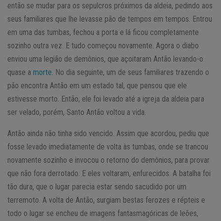
então se mudar para os sepulcros próximos da aldeia, pedindo aos
seus familiares que lhe levasse pão de tempos em tempos. Entrou
em uma das tumbas, fechou a porta e lá ficou completamente
sozinho outra vez. E tudo começou novamente. Agora o diabo
enviou uma legião de demônios, que açoitaram Antão levando-o
quase a
morte
. No dia seguinte, um de seus familiares trazendo o
pão encontra Antão em um estado tal, que pensou que ele
estivesse morto. Então, ele foi levado até a igreja da aldeia para
ser velado, porém, Santo Antão voltou a vida.
Antão ainda não tinha sido vencido. Assim que acordou, pediu que
fosse levado imediatamente de volta às tumbas, onde se trancou
novamente sozinho e invocou o retorno do demônios, para provar
que não fora derrotado. E eles voltaram, enfurecidos. A batalha foi
tão dura, que o lugar parecia estar sendo sacudido por um
terremoto. A volta de Antão, surgiam bestas ferozes e répteis e
todo o lugar se encheu de imagens fantasmagóricas de leões,