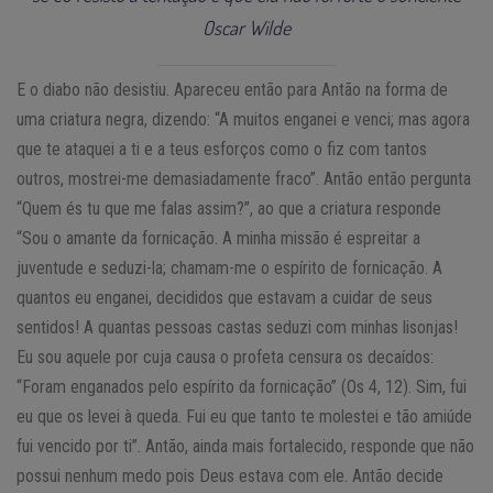
Oscar Wilde
E o diabo não desistiu. Apareceu então para Antão na forma de
uma criatura negra, dizendo: “A muitos enganei e venci; mas agora
que te ataquei a ti e a teus esforços como o fiz com tantos
outros, mostrei-me demasiadamente fraco”. Antão então pergunta
“Quem és tu que me falas assim?”, ao que a criatura responde
“Sou o amante da fornicação. A minha missão é espreitar a
juventude e seduzi-la; chamam-me o espírito de fornicação. A
quantos eu enganei, decididos que estavam a cuidar de seus
sentidos! A quantas pessoas castas seduzi com minhas lisonjas!
Eu sou aquele por cuja causa o profeta censura os decaídos:
“Foram enganados pelo espírito da fornicação” (Os 4, 12). Sim, fui
eu que os levei à queda. Fui eu que tanto te molestei e tão amiúde
fui vencido por ti”. Antão, ainda mais fortalecido, responde que não
possui nenhum medo pois Deus estava com ele. Antão decide