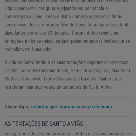
pobres. Sem nada, rumou ao deserto onde passou o resto de sua
vida vivendo em uma gruta e jejuando em penitência e
homenagem a Deus. Então, o diabo começa a perseguir Antão
sem cessar. Jesus, o próprio filho de Deus, foi tentado durante 40
dias; Antão, por quase 80 décadas. Porém, Antão resistiu às
tentações e não se deixou seduzir pelas tentadoras visões que se
multiplicavam à sua volta.
A vida de Santo Antão e as suas tentações inspiraram numerosos
artistas, como Hieronymus Bosch, Pieter Brueghel, Dali, Max Ernst,
Matthias Grünewald, Diego Velázquez e Gustave Flaubert, que
retrataram inúmeras vezes as tentações de Santo Antão.
Clique Aqui:
5 santos que lutaram contra o demônio
AS TENTAÇÕES DE SANTO ANTÃO
Foi o próprio Deus quem prometeu a Antão que seus combates se