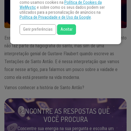
como usamos cookies na
Política de Cookies da
WeMystic
e sobre como os seus dados podem ser
utilizados para a personalização de anúncios na
Política de Privacidade e de Uso da Google
.
Gerir preferências
Aceitar
Essa ideia de que
Santo Antão
não resistiu à vaidade de ser santo
não faz parte da hagiografia do santo, mas sim de uma
interpretação genial de Gustave Flaubert quando escreve as
Tentações de Santo Antão. E é nessa interpretação que vamos
focar nesse artigo, para falarmos um pouco sobre a vaidade e
como ela está presente na vida moderna.
Vamos conhecer a história de Santo Antão?
ENCONTRE AS RESPOSTAS QUE
VOCÊ PROCURA
Concentre sua energia na sua pergunta e escolha um