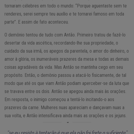
tornaram célebres em todo o mundo: “Porque aguentaste sem te
renderes, serei sempre teu auxílio e te tornarei famoso em toda
parte”. E assim de fato aconteceu.
O demônio tentou de tudo com Antão. Primeiro tratou de fazê-lo
desertar da vida ascética, recordando-lhe sua propriedade, o
cuidado da sua irmã, os apegos da parentela, o amor do dinheiro, o
amor à glória, os inumeráveis prazeres da mesa e todas as demais
coisas agradáveis da vida. Mas Antão se mantinha cego em seu
propósito. Então, o demônio passou a atacá-lo fisicamente, de tal
modo que até os que viam Antão podiam aperceber-se da luta que
se travava entre os dois. Antão se apegou ainda mais às orações.
Em resposta, o inimigo começou a tentá-lo incitando-o aos
prazeres da carne. Mulheres nuas apareciam e dançavam nuas a
sua volta, e Antão intensificava ainda mais as orações e os jejuns.
“se eu resisto à tentação é que ela não foi forte o suficiente”