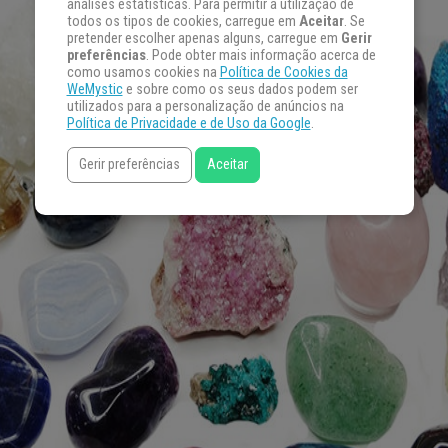
análises estatísticas. Para permitir a utilização de
todos os tipos de cookies, carregue em
Aceitar
. Se
pretender escolher apenas alguns, carregue em
Gerir
preferências
. Pode obter mais informação acerca de
como usamos cookies na
Política de Cookies da
WeMystic
e sobre como os seus dados podem ser
utilizados para a personalização de anúncios na
Política de Privacidade e de Uso da Google
.
Gerir preferências
Aceitar