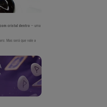
com cristal dentro
— uma
cers
. Mas será que vale a
A
.