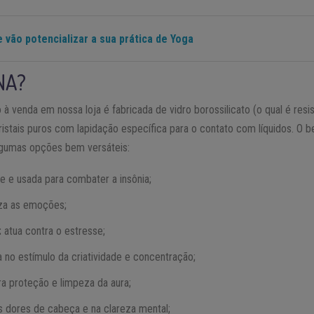
e vão potencializar a sua prática de Yoga
NA?
 à venda em nossa loja é fabricada de vidro borossilicato (o qual é resis
ristais puros com lapidação específica para o contato com líquidos. O b
algumas opções bem versáteis:
e e usada para combater a insônia;
za as emoções;
:
atua contra o estresse;
a no estímulo da criatividade e concentração;
ra proteção e limpeza da aura;
as dores de cabeça e na clareza mental;