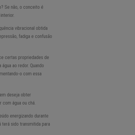
to? Se não, o conceito é
nterior.
uência vibracional obtida
depressão, fadiga e confusão
ece certas propriedades de
 a água ao redor. Quando
alimentando-o com essa
uem deseja obter
er com água ou chá.
teúdo energizando durante
á terá sido transmitida para