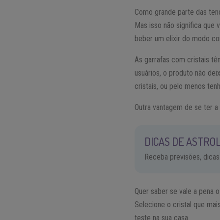
Como grande parte das tend
Mas isso não significa que 
beber um elixir do modo co
As garrafas com cristais t
usuários, o produto não de
cristais, ou pelo menos te
Outra vantagem de se ter a g
DICAS DE ASTROL
Receba previsões, dicas
Quer saber se vale a pena o
Selecione o cristal que ma
teste na sua casa.