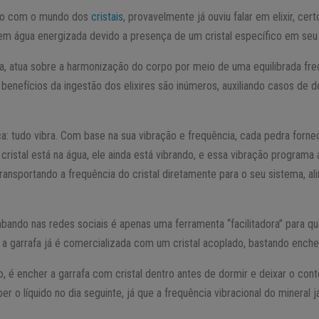
zado com o mundo dos
cristais
, provavelmente já ouviu falar em elixir, cer
 em água energizada devido a presença de um cristal específico em seu i
a, atua sobre a harmonização do corpo por meio de uma equilibrada freq
e benefícios da ingestão dos elixires são inúmeros, auxiliando casos de 
ca: tudo vibra. Com base na sua vibração e frequência, cada pedra forn
cristal está na água, ele ainda está vibrando, e essa vibração programa
 transportando a frequência do cristal diretamente para o seu sistema, 
ando nas redes sociais é apenas uma ferramenta “facilitadora” para q
, a garrafa já é comercializada com um cristal acoplado, bastando ench
, é encher a garrafa com cristal dentro antes de dormir e deixar o con
r o líquido no dia seguinte, já que a frequência vibracional do mineral j