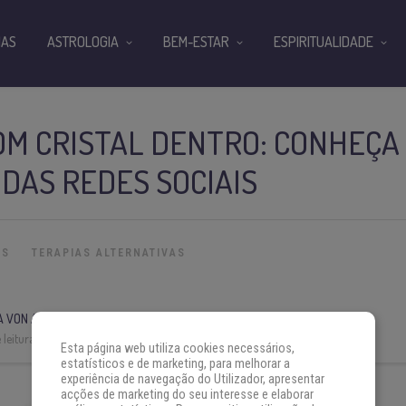
IAS
ASTROLOGIA
BEM-ESTAR
ESPIRITUALIDADE
OM CRISTAL DENTRO: CONHEÇA
DAS REDES SOCIAIS
IS
TERAPIAS ALTERNATIVAS
A VON AH
leitura:
5 min
Esta página web utiliza cookies necessários,
estatísticos e de marketing, para melhorar a
experiência de navegação do Utilizador, apresentar
acções de marketing do seu interesse e elaborar