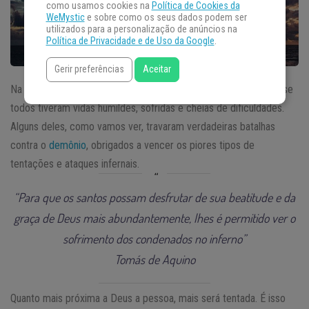
como usamos cookies na
Política de Cookies da
WeMystic
e sobre como os seus dados podem ser
utilizados para a personalização de anúncios na
Política de Privacidade e de Uso da Google
.
Gerir preferências
Aceitar
Na história dos
santos
, felicidade e plenitude não existem. Quase
todos tiveram vidas humildes, sofridas e cheias de dificuldades.
Alguns deles, como vamos ver, travaram verdadeiras batalhas
contra o
demônio
, obrigados a vencer os piores tipos de
tentações e ataques infernais.
“Para que os santos possam desfrutar de sua beatitude e da
graça de Deus mais abundantemente, lhes é permitido ver o
sofrimento dos condenados no inferno”
Tomás de Aquino
Quanto mais próxima a Deus a pessoa, mais será tentada. É isso