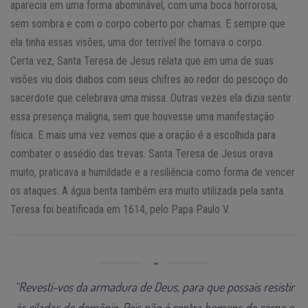
aparecia em uma forma abominável, com uma boca horrorosa,
sem sombra e com o corpo coberto por chamas. E sempre que
ela tinha essas visões, uma dor terrível lhe tomava o corpo.
Certa vez, Santa Teresa de Jesus relata que em uma de suas
visões viu dois diabos com seus chifres ao redor do pescoço do
sacerdote que celebrava uma missa. Outras vezes ela dizia sentir
essa presença maligna, sem que houvesse uma manifestação
física. E mais uma vez vemos que a oração é a escolhida para
combater o assédio das trevas. Santa Teresa de Jesus orava
muito, praticava a humildade e a resiliência como forma de vencer
os ataques. A água benta também era muito utilizada pela santa.
Teresa foi beatificada em 1614, pelo Papa Paulo V.
“Revesti-vos da armadura de Deus, para que possais resistir
às ciladas do demônio. Pois não é contra homens de carne e