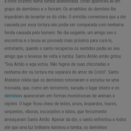
a noite sozinho numa tumba abandonada. Então apareceu ali um
grupo de demônios e o feriram. Os arranhões do demônio lhe
impediram de levantar-se do chão. O ermitão comentava que a dor
causada por essa tortura não podia ser comparada com nenhuma
ferida causada pelo homem. No dia seguinte, um amigo seu o
encontrou e o levou ao povoado mais próximo para curá-lo,
entretanto, quando o santo recuperou os sentidos pediu ao seu
amigo que o levasse de volta à tumba. Santo Antão então gritou:
“Sou Antão e aqui estou. Não fugirei de suas chicotadas e
nenhuma dor ou tortura me separará do amor de Cristo”. Santo
Atanásio relata que os demônios retornaram e escutou-se uma
trovoada, que, como um terremoto, sacudiu o lugar inteiro e os
demônios
apareceram em formas monstruosas de animais e
répteis. O lugar ficou cheio de leões, ursos, leopardos, touros,
serpentes, víboras, escorpiões e lobos, que ferozmente
ameaçavam Santo Antão. Apesar da dor, o santo enfrentou a todos
até que uma luz brilhante iluminou a tumba, os demônios