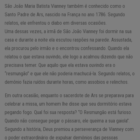
São João Maria Batista Vianney também é conhecido como o
Santo Padre de Ars, nascido na França no ano 1786. Segundo
relatos, ele enfrentou o diabo em diversas ocasiões.
Uma dessas vezes, a irmã de São João Vianney foi dormir na sua
casa e durante a noite ela escutou raspões na parede. Assustada,
ela procurou pelo irmão e o encontrou confessando. Quando ela
relatou o que estava ouvindo, ele logo a acalmou dizendo que não
precisava temer. Que aquilo que ela estava ouvindo era o
“resmungão” e que ele não poderia machucá-la. Segundo relatos, o
demônio fazia ruídos durante horas, como assobios e relinchos.
Em outra ocasião, enquanto o sacerdote de Ars se preparava para
celebrar a missa, um homem lhe disse que seu dormitório estava
pegando fogo. Qual foi sua resposta? “O Resmungão está furioso.
Quando não consegue pegar o pássaro, ele queima a sua gaiola”.
Segundo a história, Deus premiou a perseverança de Vianney com
o poder extraordinário de expulsar demônios das pessoas