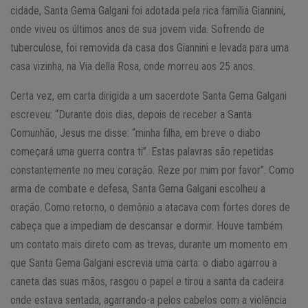
cidade, Santa Gema Galgani foi adotada pela rica família Giannini,
onde viveu os últimos anos de sua jovem vida. Sofrendo de
tuberculose, foi removida da casa dos Giannini e levada para uma
casa vizinha, na Via della Rosa, onde morreu aos 25 anos.
Certa vez, em carta dirigida a um sacerdote Santa Gema Galgani
escreveu: “Durante dois dias, depois de receber a Santa
Comunhão, Jesus me disse: “minha filha, em breve o diabo
começará uma guerra contra ti”. Estas palavras são repetidas
constantemente no meu coração. Reze por mim por favor”. Como
arma de combate e defesa, Santa Gema Galgani escolheu a
oração. Como retorno, o demônio a atacava com fortes dores de
cabeça que a impediam de descansar e dormir. Houve também
um contato mais direto com as trevas, durante um momento em
que Santa Gema Galgani escrevia uma carta: o diabo agarrou a
caneta das suas mãos, rasgou o papel e tirou a santa da cadeira
onde estava sentada, agarrando-a pelos cabelos com a violência