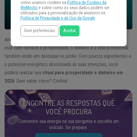
como usamos cookies na
Política de Cookies da
WeMystic
e sobre como os seus dados podem ser
utilizados para a personalização de anúncios na
Política de Privacidade e de Uso da Google
.
Gerir preferências
Aceitar
Amor e saúde são temas recorrentes nos pedidos de ano novo,
mas com certeza a prosperidade, o dinheiro e a vida profissional
também estão em destaque no pódio. Com poucos ingredientes e
o potencial energético direcionado às suas intenções, você
poderá realizar seu
ritual para prosperidade e dinheiro em
2026
. Quer saber como? Confira!
ENCONTRE AS RESPOSTAS QUE
VOCÊ PROCURA
Concentre sua energia na sua pergunta e escolha um
oráculo. Se prepare.