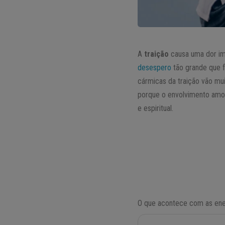
A
traição
causa uma dor ime
desespero
tão grande que f
cármicas da traição vão mu
porque o envolvimento amor
e espiritual.
O que acontece com as en