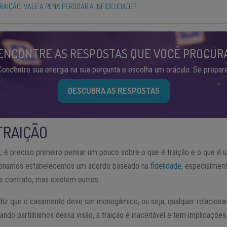
RAIÇÃO: VALE A PENA PERDOAR A INFIDELIDADE?
ENCONTRE AS RESPOSTAS QUE VOCÊ PROCUR
Concentre sua energia na sua pergunta e escolha um oráculo. Se prepare
DESCUBRA AS RESPOSTAS
TRAIÇÃO
, é preciso primeiro pensar um pouco sobre o que é traição e o que é u
cionamos estabelecemos um acordo baseado na
fidelidade
, especialment
de contrato, mas existem outros.
 diz que o casamento deve ser monogâmico, ou seja, qualquer relacion
uando partilhamos dessa visão, a traição é inaceitável e tem implicações