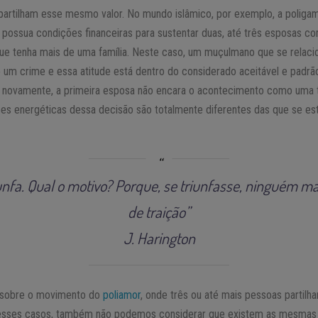
partilham esse mesmo valor. No mundo islâmico, por exemplo, a poligam
 possua condições financeiras para sustentar duas, até três esposas co
 que tenha mais de uma família. Neste caso, um muçulmano que se rela
um crime e essa atitude está dentro do considerado aceitável e padrão 
r novamente, a primeira esposa não encara o acontecimento como uma
ções energéticas dessa decisão são totalmente diferentes das que se 
iunfa. Qual o motivo? Porque, se triunfasse, ninguém m
de traição”
J. Harington
s sobre o movimento do
poliamor
, onde três ou até mais pessoas partil
esses casos, também não podemos considerar que existem as mesmas 