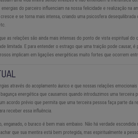
energias do parceiro influenciam na nossa felicidade e realização na 
só cresce e se torna mais intensa, criando uma psicosfera desequilibrad
etc.
ue as relações são ainda mais intensas do ponto de vista espiritual do
ade limitada. E para entender o estrago que uma traição pode causar, é
rosos implicam em ligações energéticas muito fortes que ocorrem entr
TUAL
gias através do acoplamento áurico e que nossas relações emocionai
ir a bagunça energética que causamos quando introduzimos uma terceira 
m acordo prévio que permita que uma terceira pessoa faça parte da re
ara receber essa influência.
do, enganado, o buraco é bem mais embaixo. Não há verdade escondida
achar que sua mentira está bem protegida, mas espiritualmente a pess