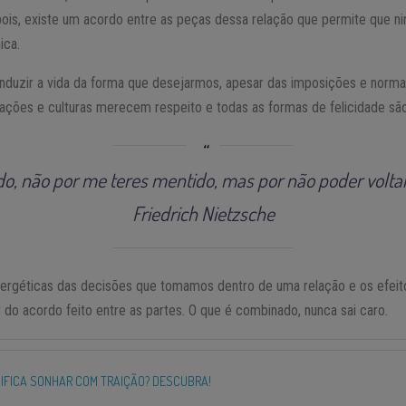
 pois, existe um acordo entre as peças dessa relação que permite que n
ica.
nduzir a vida da forma que desejarmos, apesar das imposições e norma
lações e culturas merecem respeito e todas as formas de felicidade são
o, não por me teres mentido, mas por não poder voltar 
Friedrich Nietzsche
nergéticas das decisões que tomamos dentro de uma relação e os efeit
do acordo feito entre as partes. O que é combinado, nunca sai caro.
NIFICA SONHAR COM TRAIÇÃO? DESCUBRA!