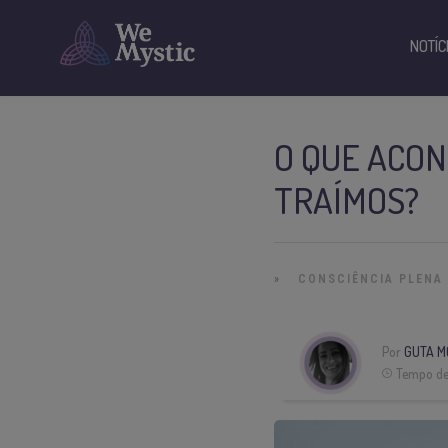
NOTÍC
O QUE ACO
TRAÍMOS?
»
CONSCIÊNCIA PLENA
Por
GUTA M
Tempo de 