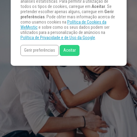
análises estatísticas. Para permitir a utilização de
todos os tipos de cookies, carregue em
Aceitar
. Se
pretender escolher apenas alguns, carregue em
Gerir
preferências
. Pode obter mais informação acerca de
como usamos cookies na
Política de Cookies da
WeMystic
e sobre como os seus dados podem ser
utilizados para a personalização de anúncios na
Política de Privacidade e de Uso da Google
.
Gerir preferências
Aceitar