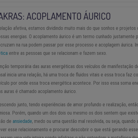
AKRAS: ACOPLAMENTO ÁURICO
ação afetiva, estamos dividindo muito mais do que sonhos e projetos 
ossas energias. O acoplamento áurico é um termo cunhado justamente
 cruzam na rua podem passar por esse processo e acoplagem áurica. I
tica
entre as pessoas que se relacionam e fazem sexo.
unção temporária das auras energéticas dos veículos de manifestação d
al inicia uma relação, há uma troca de fluidos vitais e essa troca faz
ículo por onde essa troca energética acontece. Por isso essa soma en
uas auras é chamado acoplamento áurico.
crescendo junto, tendo experiências de amor profundo e realização, ent
oniosa. Porém, quando um dos dois ou mesmo os dois sentem que exist
ção de
ansiedade
, medo ou uma questão mal resolvida, ou seja, quando 
ever esse relacionamento e procurar descobrir o que está gerando esse
passam uma vida inteira sendo infelizes e não entendem a metafísica d