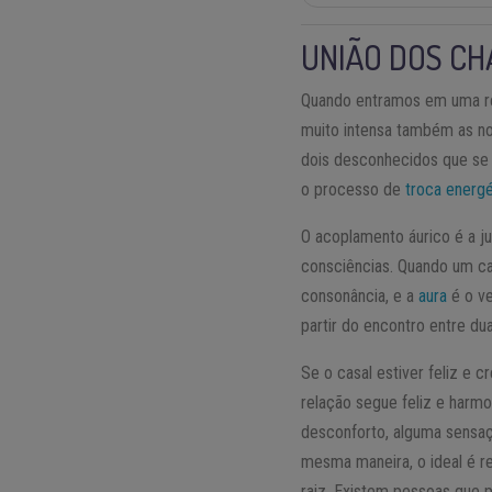
UNIÃO DOS CH
Quando entramos em uma rel
muito intensa também as n
dois desconhecidos que se
o processo de
troca energé
O acoplamento áurico é a j
consciências. Quando um cas
consonância, e a
aura
é o ve
partir do encontro entre d
Se o casal estiver feliz e 
relação segue feliz e harm
desconforto, alguma sensa
mesma maneira, o ideal é r
raiz. Existem pessoas que 