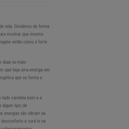
de vida. Dividimos de forma
 para mostrar que mesmo
magine então como é forte
e duas ou mais
 com que haja uma energia em
ergética que se forma a
ão tudo caminha bem e a
e algum tipo de
as energias não vibram da
 desconforto e curá-lo na
os relacionamentos