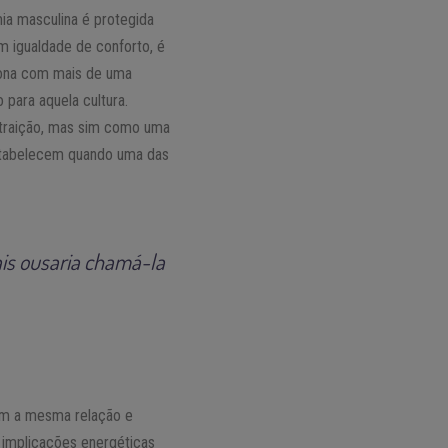
ia masculina é protegida
m igualdade de conforto, é
ciona com mais de uma
para aquela cultura.
 traição, mas sim como uma
estabelecem quando uma das
ais ousaria chamá-la
ham a mesma relação e
implicações energéticas