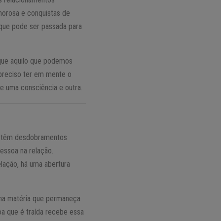
amorosa e conquistas de
a que pode ser passada para
 que aquilo que podemos
 preciso ter em mente o
e uma consciência e outra.
s têm desdobramentos
pessoa na relação.
lação, há uma abertura
 na matéria que permaneça
oa que é traída recebe essa