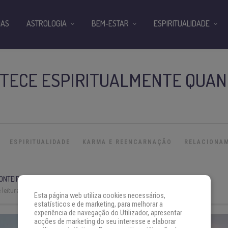
IAS
ASTROLOGIA
BEM-ESTAR
ESPIRITUALIDADE
NTECE ESPIRITUALMENTE QUA
ESPIRITUALIDADE
KARMA E REENCARNAÇÃO
RELACIONA
ONTEIRO
leitura:
8 min
Esta página web utiliza cookies necessários,
estatísticos e de marketing, para melhorar a
experiência de navegação do Utilizador, apresentar
acções de marketing do seu interesse e elaborar