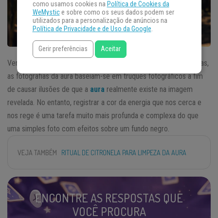
como usamos cookies na
Política de Cookies da
WeMystic
e sobre como os seus dados podem ser
utilizados para a personalização de anúncios na
Política de Privacidade e de Uso da Google
.
Gerir preferências
Aceitar
Vendidas por muitos “místicos” em eventos ou consultas diversas,
as fotografias da aura baseiam-se em truques fotográficos a fim
de causar ilusões de que a
aura
realmente existe na imagem
revelada. No entanto, registrar a cor da energia que nos cerca e
nos rege é uma tarefa muito mais profunda e complexa do que
uma simples foto com efeitos sobre um fundo negro.
VEJA TAMBÉM
RITUAL DE CITRONELA PARA LIMPEZA DA AURA
ENCONTRE AS RESPOSTAS QUE
VOCÊ PROCURA