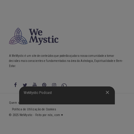
A WeMystic é um site de conteúdos que poderão ajudar a nossa comunidade a tomar
decisões mais conscientes e fundamentadas na área da Astrologia, Espiritualidade e Bem-
Estar.
WeMystic Podcast
WeMystic Podcast
Quem somos
Política de Privacidade
Condições gerais de utilização
Política de Utilização de Cookies
© 2025 WeMystic - Feito por nós, com ♥