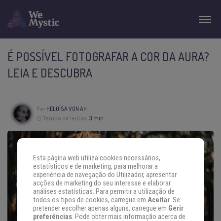
É POSSÍVEL FOTOGRAFAR A COR DA AURA?
LEIA E DESCUBRA
Por
HELOÍSA VON AH
Tempo de leitura:
3 min
Esta página web utiliza cookies necessários,
estatísticos e de marketing, para melhorar a
experiência de navegação do Utilizador, apresentar
acções de marketing do seu interesse e elaborar
análises estatísticas. Para permitir a utilização de
todos os tipos de cookies, carregue em
Aceitar
. Se
pretender escolher apenas alguns, carregue em
Gerir
preferências
. Pode obter mais informação acerca de