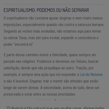
ESPIRITUALISMO: PODEMOS OU NÃO SEPARAR
O espiritualismo não costuma apoiar dogmas e nem muito menos
imposições, especialmente quando vão contra a natureza humana.
Segundo as visões mais evoluídas, não estamos aqui para temer
ou adorar Deus, mas sim para evoluir, expandir a consciência e
poder “encontrá-lo”.
E parte desse caminho existe a felicidade, quase sempre um
pecado nas religiões. Podemos e devemos ser felizes, buscar
satisfação, desde que não prejudique ao outro. Traição, por
exemplo, é sempre uma ação que irá responder a
Lei do Retorno
e não é louvável. Enganar, trair e mentir são atitudes que estão
longe de serem divinas. A sinceridade, acima de tudo, deve ser
preservada e estar entre as nossas prioridades.
“O divórcio é tão natural que, em muitas casas, dorme todas