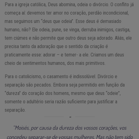
Para a igreja católica, Deus abomina, odeia o divórcio. O conflito já
começa aí: devemos ter amor no coração, perdão incondicional,
mas seguimos um “deus que odeia”. Esse deus é demasiado
humano, não? Ele odeia, pune, se vinga, derruba inimigos, castiga,
tem ciúmes e não permite que outro deus seja adorado. Aliás, ele
precisa tanto da adoração que o sentido da criação é
praticamente esse: adorar – e temer- a ele. Criamos um deus
cheio de sentimentos humanos, dos mais primitivos.
Para o catolicismo, o casamento é indissolúvel. Divórcio e
separação são pecados. Embora seja permitido em função da
“dureza” do coração dos homens, mesmo que deus “odeie”,
somente o adultério seria razão suficiente para justificar a
separação.
“Moisés, por causa da dureza dos vossos corações, vos
concedeu separar-se de vossas mulheres. Mas não tem sido