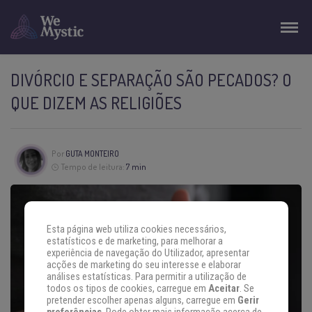
DIVÓRCIO E SEPARAÇÃO SÃO PECADOS? O
QUE DIZEM AS RELIGIÕES
Por
GUTA MONTEIRO
Tempo de leitura:
7 min
Esta página web utiliza cookies necessários,
estatísticos e de marketing, para melhorar a
experiência de navegação do Utilizador, apresentar
acções de marketing do seu interesse e elaborar
análises estatísticas. Para permitir a utilização de
todos os tipos de cookies, carregue em
Aceitar
. Se
pretender escolher apenas alguns, carregue em
Gerir