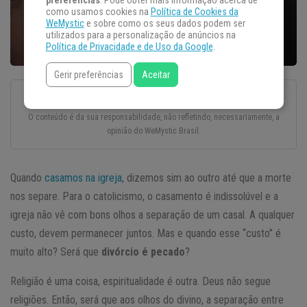
preferências
. Pode obter mais informação acerca de
como usamos cookies na
Política de Cookies da
WeMystic
e sobre como os seus dados podem ser
utilizados para a personalização de anúncios na
Política de Privacidade e de Uso da Google
.
Gerir preferências
Aceitar
Esse texto foi escrito com todo o cuidado e carinho por um autor convidado.
O conteúdo é da sua responsabilidade, não refletindo, necessariamente, a
opinião do WeMystic Brasil.
Quando
casamos na igreja
, dizemos sim ao outro até que a morte
nos separe. Para o catolicismo, o casamento é indissolúvel e a
igreja não vê com bons olhos a separação de um casal. A qualquer
custo, devem permanecer juntos. Mas e quando esse “custo” é
muito alto? Será que
divórcio é pecado
?
Religião é uma coisa, espiritualidade é outra. Deus não segue
religiões. Então, será que aos olhos do divino, a separação entre