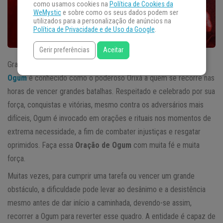
como usamos cookies na
Política de Cookies da
WeMystic
e sobre como os seus dados podem ser
utilizados para a personalização de anúncios na
Política de Privacidade e de Uso da Google
.
Gerir preferências
Aceitar
Grande guerreiro, defensor dos injustiçados e das leis divinas,
Ogum
é conhecido como o poderoso Orixá a quem se recorre nas
horas de vencer grandes batalhas. Respeitado e celebrado por sua
força, conquistas e vitórias, mesmo contra os adversários mais
difíceis, Ogum é invocado em orações e rituais nos momentos de
extrema necessidade, a fim de combater injustiças e resgatar
oprimidos. Faça essa
Oração de Ogum
com muita fé e muita
força.
Muitas vezes, para cumprir uma tarefa ou vencer um grande
obstáculo, a dificuldade pode levar ao desânimo e a desistência
mesmo antes de dar início a caminhada, devendo-se assim,
recorrer a Ogum para reverter esse quadro. A entidade é capaz de