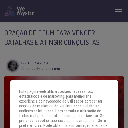
ORAÇÃO DE OGUM PARA VENCER
BATALHAS E ATINGIR CONQUISTAS
Por
HELOÍSA VON AH
Tempo de leitura:
3 min
Esta página web utiliza cookies necessários,
estatísticos e de marketing, para melhorar a
experiência de navegação do Utilizador, apresentar
acções de marketing do seu interesse e elaborar
análises estatísticas. Para permitir a utilização de
todos os tipos de cookies, carregue em
Aceitar
. Se
pretender escolher apenas alguns, carregue em
Gerir
preferências
. Pode obter mais informação acerca de