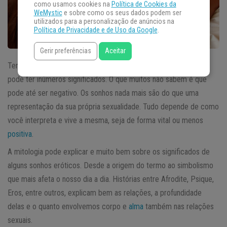
como usamos cookies na
Política de Cookies da
WeMystic
e sobre como os seus dados podem ser
utilizados para a personalização de anúncios na
Política de Privacidade e de Uso da Google
.
Gerir preferências
Aceitar
Ter
sonhos
eróticos ou que está praticando sexo com alguém
pode ter inúmeros significados. O que muitos não sabem é que
pode até ser negativo. Os sonhos nada mais são do que uma
representação da sua própria sexualidade. Tudo depende de como
você interpreta e vive a mesma, seja de forma vital ou menos
positiva
.
A mitologia pode explicar e muito bem sobre os significados de
alguns sonhos eróticos. Desde a origem do termo ao simbolismo
que mais afeta o nosso dia a dia. Histórias entre Afrodite, Psique,
Eros, entre outros, explicam bem as relações, a profundidade
delas e o quanto envolvemos corpo e
alma
também nas relações
sexuais.