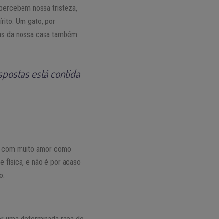
percebem nossa tristeza,
rito. Um gato, por
ias da nossa casa também.
spostas está contida
am com muito amor como
 física, e não é por acaso
o.
er uma determinada raça de