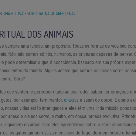
R UMA ROTINA ESPIRITUAL NA QUARENTENA?
IRITUAL DOS ANIMAIS
vive cumpre uma função, um propósito. Todas as formas de vida são con
veis. Não, não somos só nós, humanos, as criaturas capazes de pensar.
e pode determinar o que é consciência, baseado em sua própria exper
e conscientes do mundo. Alguns acham que somos os únicos seres pens
mento… Será?
ntes que sentem e percebem tudo ao seu redor, sabem ler emoções e t
e gatos, por exemplo, tem mentor,
chakras
e saem do corpo. E como e
, nossas vidas estão interligadas e eles têm uma linda missão conosco
por acaso e ela nos serve, e muito, em nossa jornada evolutiva. Primeir
 a linguagem do amor. Com eles aprendemos sobre o amor incondicional, 
horros, os gatos também salvam crianças do fogo, dormem sobre o túmul