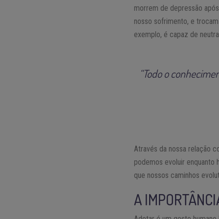
morrem de depressão após 
nosso sofrimento, e trocam 
exemplo, é capaz de neutra
“Todo o conheciment
Através da nossa relação 
podemos evoluir enquanto h
que nossos caminhos evolut
A IMPORTÂNCI
Adotar é um gesto humano b