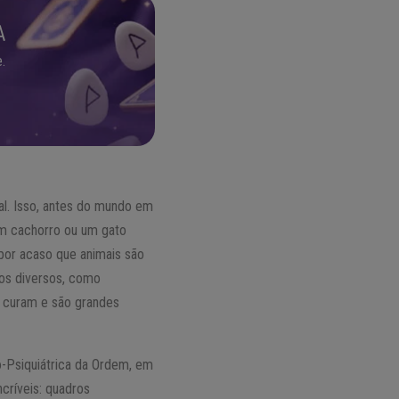
A
.
l. Isso, antes do mundo em
um cachorro ou um gato
 por acaso que animais são
tos diversos, como
is curam e são grandes
o-Psiquiátrica da Ordem, em
ncríveis: quadros