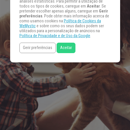
análises estatísticas. Para permitir a utilização de
todos os tipos de cookies, carregue em
Aceitar
. Se
pretender escolher apenas alguns, carregue em
Gerir
preferências
. Pode obter mais informação acerca de
como usamos cookies na
Política de Cookies da
WeMystic
e sobre como os seus dados podem ser
utilizados para a personalização de anúncios na
Política de Privacidade e de Uso da Google
.
Gerir preferências
Aceitar