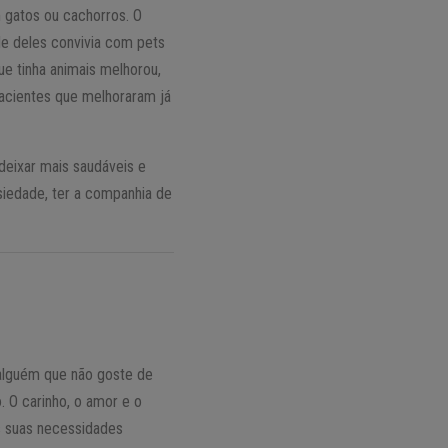
 gatos ou cachorros. O
e deles convivia com pets
e tinha animais melhorou,
acientes que melhoraram já
 deixar mais saudáveis e
siedade, ter a companhia de
 alguém que não goste de
. O carinho, o amor e o
s suas necessidades