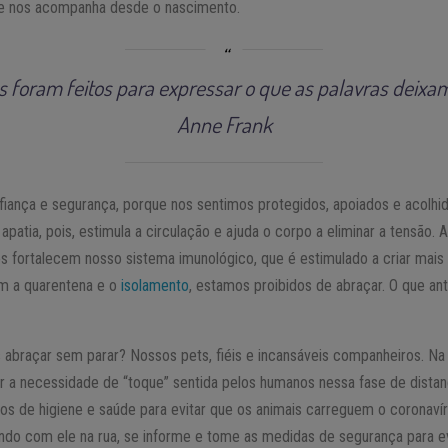
ue nos acompanha desde o nascimento.
s foram feitos para expressar o que as palavras deixam
Anne Frank
iança e segurança, porque nos sentimos protegidos, apoiados e acolhi
a apatia, pois, estimula a circulação e ajuda o corpo a eliminar a tensã
s fortalecem nosso sistema imunológico, que é estimulado a criar mais
om a quarentena e o
isolamento
, estamos proibidos de abraçar. O que an
braçar sem parar? Nossos pets, fiéis e incansáveis companheiros. Na
 a necessidade de “toque” sentida pelos humanos nessa fase de distan
os de higiene e saúde para evitar que os animais carreguem o coronavír
ndo com ele na rua, se informe e tome as medidas de segurança para e