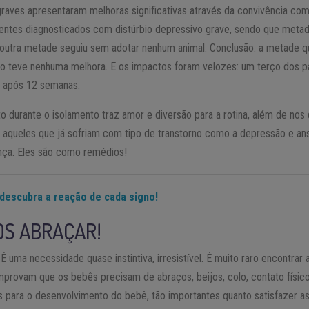
raves apresentaram melhoras significativas através da convivência com
ntes diagnosticados com distúrbio depressivo grave, sendo que metad
 outra metade seguiu sem adotar nenhum animal. Conclusão: a metade qu
o teve nenhuma melhora. E os impactos foram velozes: um terço dos p
 após 12 semanas.
o durante o isolamento traz amor e diversão para a rotina, além de nos
e aqueles que já sofriam com tipo de transtorno como a depressão e an
ença. Eles são como remédios!
descubra a reação de cada signo!
OS ABRAÇAR!
uma necessidade quase instintiva, irresistível. É muito raro encontrar
provam que os bebês precisam de abraços, beijos, colo, contato físico
s para o desenvolvimento do bebê, tão importantes quanto satisfazer a