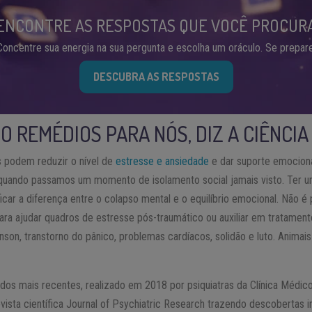
ENCONTRE AS RESPOSTAS QUE VOCÊ PROCUR
Concentre sua energia na sua pergunta e escolha um oráculo. Se prepare
DESCUBRA AS RESPOSTAS
O REMÉDIOS PARA NÓS, DIZ A CIÊNCIA
s podem reduzir o nível de
estresse e ansiedade
e dar suporte emociona
 quando passamos um momento de isolamento social jamais visto. Ter 
ar a diferença entre o colapso mental e o equilíbrio emocional. Não é
para ajudar quadros de estresse pós-traumático ou auxiliar em tratamen
inson, transtorno do pânico, problemas cardíacos, solidão e luto. Anima
dos mais recentes, realizado em 2018 por psiquiatras da Clínica Médic
evista científica Journal of Psychiatric Research trazendo descobertas i