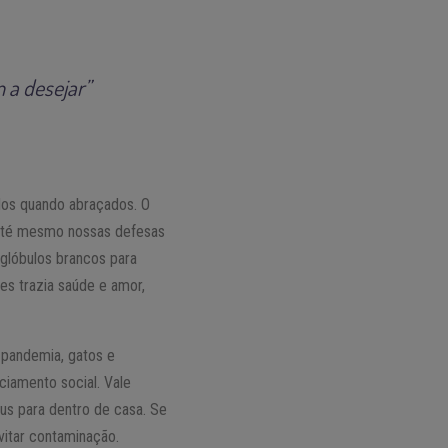
 a desejar”
dos quando abraçados. O
o. Até mesmo nossas defesas
 glóbulos brancos para
tes trazia saúde e amor,
 pandemia, gatos e
ciamento social. Vale
us para dentro de casa. Se
vitar contaminação.