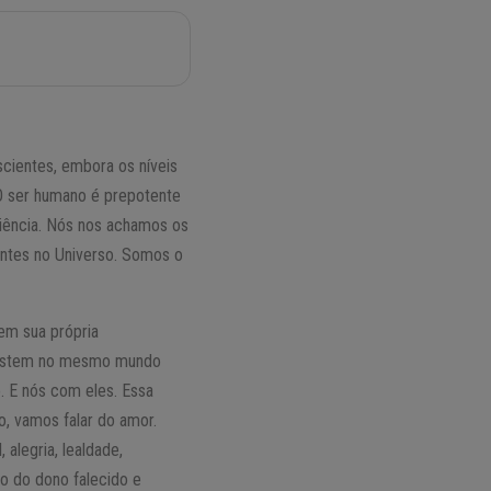
scientes, embora os níveis
 O ser humano é prepotente
iência. Nós nos achamos os
antes no Universo. Somos o
em sua própria
xistem no mesmo mundo
. E nós com eles. Essa
o, vamos falar do amor.
alegria, lealdade,
o do dono falecido e