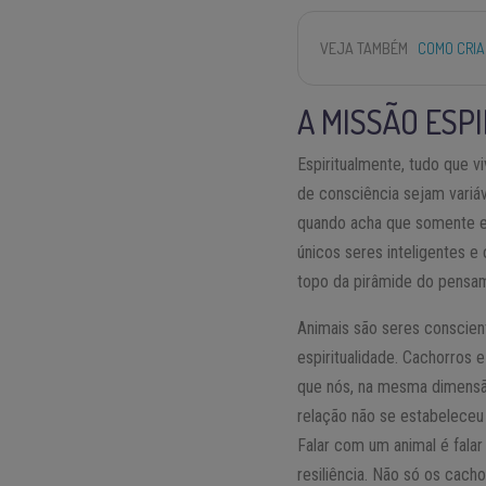
VEJA TAMBÉM
COMO CRIA
A MISSÃO ESP
Espiritualmente, tudo que 
de consciência sejam variá
quando acha que somente el
únicos seres inteligentes 
topo da pirâmide do pensa
Animais são seres conscie
espiritualidade. Cachorros 
que nós, na mesma dimensão
relação não se estabeleceu 
Falar com um animal é falar
resiliência. Não só os cac