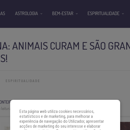
IAS
ASTROLOGIA
BEM-ESTAR
ESPIRITUALIDADE
A: ANIMAIS CURAM E SÃO GRA
S!
ESPIRITUALIDADE
ONTEIRO
leitura:
7 min
Esta página web utiliza cookies necessários,
estatísticos e de marketing, para melhorar a
experiência de navegação do Utilizador, apresentar
acções de marketing do seu interesse e elaborar