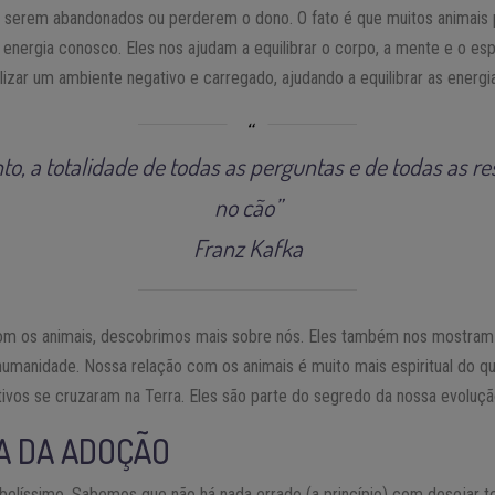
serem abandonados ou perderem o dono. O fato é que muitos animais 
energia conosco. Eles nos ajudam a equilibrar o corpo, a mente e o espí
lizar um ambiente negativo e carregado, ajudando a equilibrar as energ
o, a totalidade de todas as perguntas e de todas as re
no cão”
Franz Kafka
com os animais, descobrimos mais sobre nós. Eles também nos mostr
umanidade. Nossa relação com os animais é muito mais espiritual do que
ivos se cruzaram na Terra. Eles são parte do segredo da nossa evoluçã
A DA ADOÇÃO
elíssimo. Sabemos que não há nada errado (a princípio) com desejar t