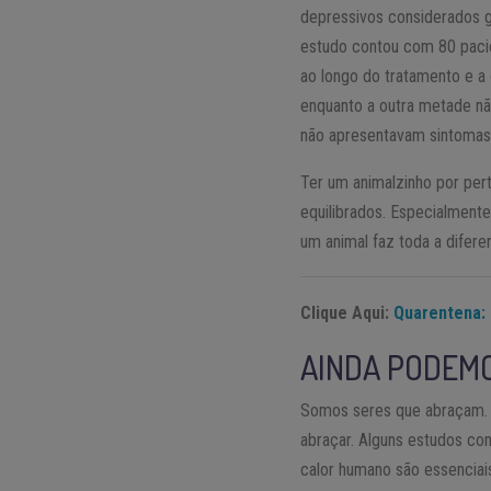
depressivos considerados g
estudo contou com 80 pacie
ao longo do tratamento e a
enquanto a outra metade nã
não apresentavam sintomas
Ter um animalzinho por pert
equilibrados. Especialment
um animal faz toda a difer
Clique Aqui:
Quarentena: 
AINDA PODEM
Somos seres que abraçam. É 
abraçar. Alguns estudos com
calor humano são essenciai