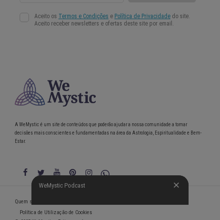
A WeMystic é um site de conteúdos que poderão ajudar a nossa comunidade a tomar
decisões mais conscientes e fundamentadas na área da Astrologia, Espiritualidade e Bem-
Estar.
WeMystic Podcast
WeMystic Podcast
Quem somos
Política de Privacidade
Condições gerais de utilização
Política de Utilização de Cookies