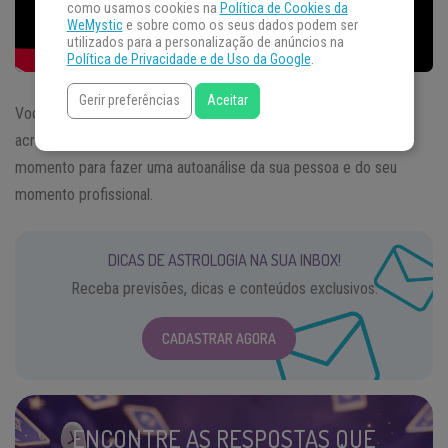
como usamos cookies na
Política de Cookies da
WeMystic
e sobre como os seus dados podem ser
utilizados para a personalização de anúncios na
Política de Privacidade e de Uso da Google
.
Gerir preferências
Aceitar
Você acredita em si mesmo? Em suas habilidades? Se você
acredita ou não, agora, durante a
quarentena
, é um bom
momento para fazer uma autoanálise da sua pessoa e do seu
momento profissional.
DICAS DE ASTROLOGIA NA SUA INBOX!
Receba previsões, dicas e conteúdos exclusivos.
CADASTRAR AGORA
ENCONTRE AS RESPOSTAS QUE