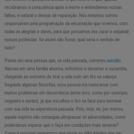
recobramos a consciência após a morte e entendemos nossas
falhas, é natural o desejo de reparação. Nós mesmos somos
responsáveis pela programação da encarnação que vivemos, com
todas as alegrias e dores, para que possamos nos curar e expandir
nossas potências. Se assim não fosse, qual seria o sentido de
tudo?
Pense em uma pessoa que, na vida passada, cometeu
suicídio
.
Nasceu em uma família abusiva, enfrentou o desamor e sucumbiu,
chegando ao extremo de tirar a vida com um tiro na cabeça.
Segundo algumas filosofias, essa pessoa iria reencarnar com
muitos problemas em decorrência deste erro, como por exemplo,
cegueira e surdez, já que escolheu o tiro na face para terminar
com sua vida na experiência passada. Pois, veja: se, por menos,
aquele espírito não conseguiu ultrapassar as adversidades, como
poderíamos esperar que o faça em condições mais severas?
Como é possível pensarmos que piorar as dificuldades que um