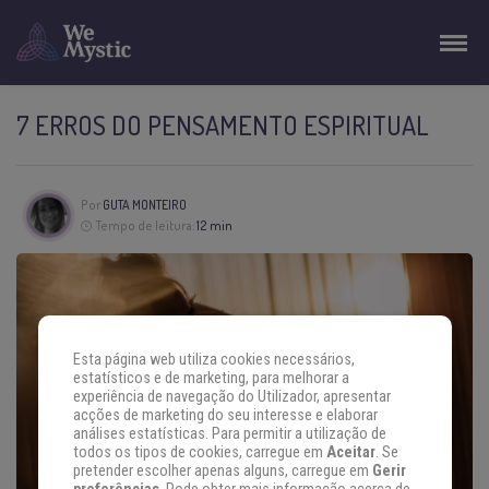
7 ERROS DO PENSAMENTO ESPIRITUAL
Por
GUTA MONTEIRO
Tempo de leitura:
12 min
Esta página web utiliza cookies necessários,
estatísticos e de marketing, para melhorar a
experiência de navegação do Utilizador, apresentar
acções de marketing do seu interesse e elaborar
análises estatísticas. Para permitir a utilização de
todos os tipos de cookies, carregue em
Aceitar
. Se
pretender escolher apenas alguns, carregue em
Gerir