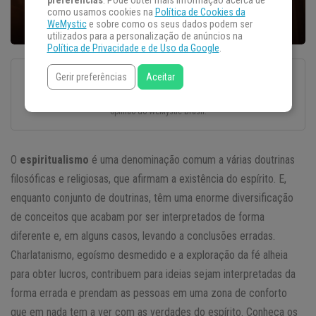
preferências
. Pode obter mais informação acerca de
como usamos cookies na
Política de Cookies da
WeMystic
e sobre como os seus dados podem ser
utilizados para a personalização de anúncios na
Política de Privacidade e de Uso da Google
.
Gerir preferências
Aceitar
Esse texto foi escrito com todo o cuidado e carinho por um autor convidado.
O conteúdo é da sua responsabilidade, não refletindo, necessariamente, a
opinião do WeMystic Brasil.
O
espiritualismo
é uma denominação comum a várias doutrinas
filosóficas e religiosas, que afirmam a existência do espírito. E,
enquanto conjunto de doutrinas, têm uma enorme diversificação
de conceitos que acabam por ser interpretados de forma
diferente e, em alguns casos, levando a conclusões erradas.
Charlatanismo, egoísmo desmedido e a exploração da fé alheia
para obter lucros, contribuem para ideias sejam interpretadas da
forma errada e prendam as pessoas em uma zona de conforto
que em nada tem a ver com as verdades do espírito. Conheça os