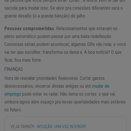
de pessoa que você sempre atrai? Então… a Morte vem te dar um
sacode para mudar isso. Se abrir pra conexões diferentes será o
grande desafio (e a grande bênção) de julho.
Pessoas comprometidas
: Relacionamentos que estavam no
piloto automático podem passar por uma baita redefinição.
Conversas sérias podem acontecer, algumas DRs vão rolar, e você
vai ter que escolher: transforma ou deixa ir. A boa notícia? O que
ficar, fica mais forte.
FINANÇAS
Hora de reavaliar prioridades financeiras. Cortar gastos
desnecessários, encerrar dívidas antigas ou até
mudar de
emprego
pode estar no radar. Não tema os cortes: o que vai
embora agora abre espaço pra novas oportunidades mais estáveis
no futuro.
VEJA TAMBÉM
INTUIÇÃO: UMA VOZ INTERIOR?