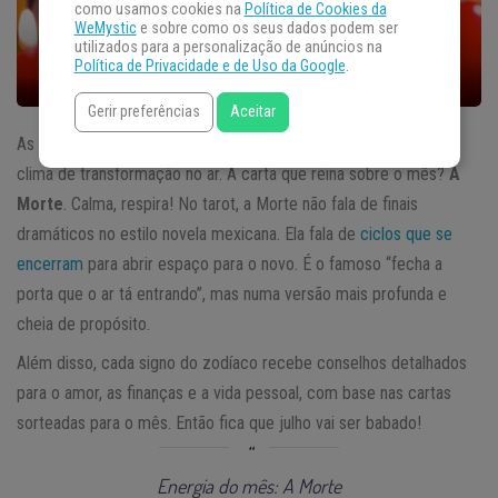
como usamos cookies na
Política de Cookies da
WeMystic
e sobre como os seus dados podem ser
utilizados para a personalização de anúncios na
Política de Privacidade e de Uso da Google
.
Gerir preferências
Aceitar
As
previsões do tarot para julho de 2025
chegam com um
clima de transformação no ar. A carta que reina sobre o mês?
A
Morte
. Calma, respira! No tarot, a Morte não fala de finais
dramáticos no estilo novela mexicana. Ela fala de
ciclos que se
encerram
para abrir espaço para o novo. É o famoso “fecha a
porta que o ar tá entrando”, mas numa versão mais profunda e
cheia de propósito.
Além disso, cada signo do zodíaco recebe conselhos detalhados
para o amor, as finanças e a vida pessoal, com base nas cartas
sorteadas para o mês. Então fica que julho vai ser babado!
Energia do mês: A Morte