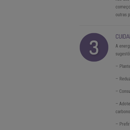
começos
outras 
CUIDA
A energ
sugestõ
– Plant
– Reduza
– Consu
– Adote
carbono
– Prefi