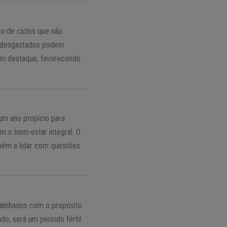
ão de ciclos que não
m desgastados podem
 em destaque, favorecendo
 um ano propício para
am o bem-estar integral. O
bém a lidar com questões
alinhados com o propósito
o, será um período fértil