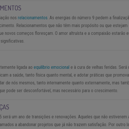
AMENTOS
liação nos
relacionamentos
. As energias do número 9 pedem a finalizaç
cimento. Relacionamentos que não têm mais propósito ou que esteja
que novos começos floresçam. O amor altruísta e a compaixão estarão
ignificativas.
rtemente ligada ao
equilíbrio emocional
e à cura de velhas feridas. Será
icam a saúde, tanto física quanto mental, e adotar práticas que promov
idar de nós mesmos, tanto internamente quanto externamente, mas tam
 que pode ser desconfortável, mas necessário para o crescimento.
ÇAS
25 será um ano de transições e renovações. Aqueles que não estiverem 
mados a abandonar projetos que já não trazem satisfação. Por outro lad