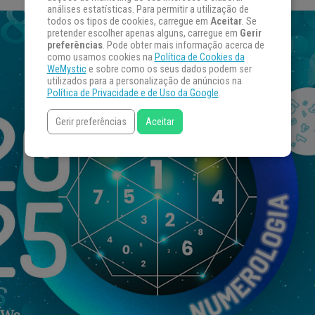
análises estatísticas. Para permitir a utilização de
todos os tipos de cookies, carregue em
Aceitar
. Se
pretender escolher apenas alguns, carregue em
Gerir
preferências
. Pode obter mais informação acerca de
como usamos cookies na
Política de Cookies da
WeMystic
e sobre como os seus dados podem ser
utilizados para a personalização de anúncios na
Política de Privacidade e de Uso da Google
.
Gerir preferências
Aceitar