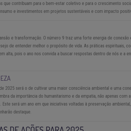
ivas que contribuam para o bem-estar coletivo e para o crescimento soci
nsumo e investimentos em projetos sustentáveis e com impacto positi
nsão e transformação. O número 9 traz uma forte energia de conexão es
sejo de entender melhor o propósito de vida. As práticas espirituais, 
em alta, pois o ano nos convida a buscar respostas dentro de nós e a e
REZA
 de 2025 será o de cultivar uma maior consciência ambiental e uma co
embra da importância do humanitarismo e da empatia, não apenas com a
Este será um ano em que iniciativas voltadas à preservação ambiental, 
anharão destaque.
VAS DE AÇÕES PARA 2025