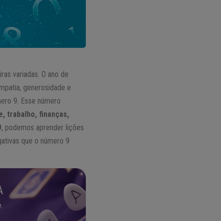
iras variadas. O ano de
empatia, generosidade e
mero 9. Esse número
, trabalho, finanças,
9
, podemos aprender lições
egativas que o número 9
A
.