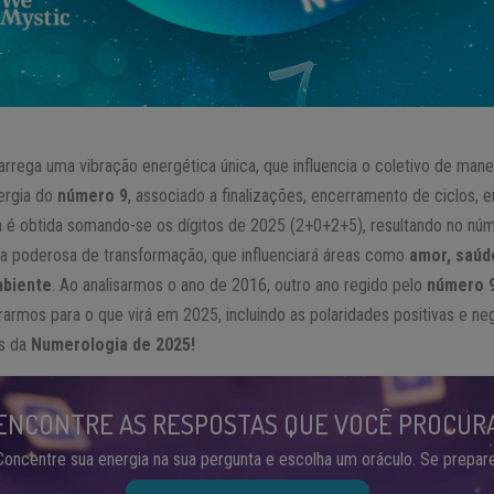
arrega uma vibração energética única, que influencia o coletivo de mane
ergia do
número 9
, associado a finalizações, encerramento de ciclos, 
a é obtida somando-se os dígitos de 2025 (2+0+2+5), resultando no nú
a poderosa de transformação, que influenciará áreas como
amor, saúde
mbiente
. Ao analisarmos o ano de 2016, outro ano regido pelo
número 
armos para o que virá em 2025, incluindo as polaridades positivas e n
s da
Numerologia de 2025!
ENCONTRE AS RESPOSTAS QUE VOCÊ PROCUR
Concentre sua energia na sua pergunta e escolha um oráculo. Se prepare