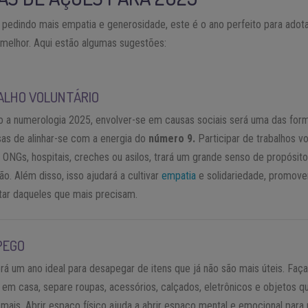
pedindo mais empatia e generosidade, este é o ano perfeito para adota
melhor. Aqui estão algumas sugestões:
ALHO VOLUNTÁRIO
 a numerologia 2025, envolver-se em causas sociais será uma das for
as de alinhar-se com a energia do
número 9.
Participar de trabalhos vo
 ONGs, hospitais, creches ou asilos, trará um grande senso de propósito
ão. Além disso, isso ajudará a cultivar
empatia
e solidariedade, promov
ar daqueles que mais precisam.
PEGO
rá um ano ideal para desapegar de itens que já não são mais úteis. Faç
 em casa, separe roupas, acessórios, calçados, eletrônicos e objetos q
 mais. Abrir espaço físico ajuda a abrir espaço mental e emocional para