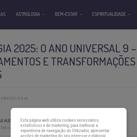
IAS
ASTROLOGIA
BEM-ESTAR
ESPIRITUALIDADE
A 2025: O ANO UNIVERSAL 9 –
AMENTOS E TRANSFORMAÇÕES
S
NUMEROLOGIA
Esta página web utiliza cookies necessários,
A HUERTA
estatísticos e de marketing, para melhorar a
leitura:
8 min
experiência de navegação do Utilizador, apresentar
acções de marketing do seu interesse e elaborar