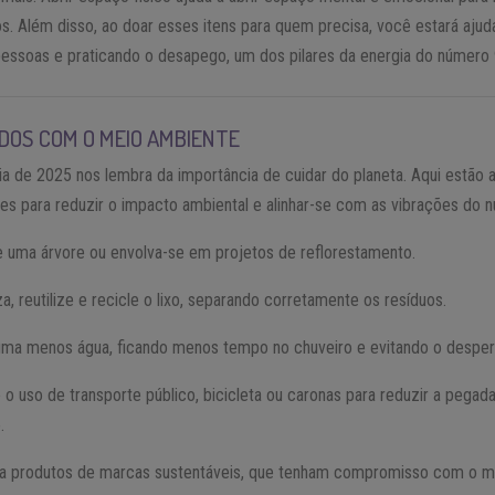
. Além disso, ao doar esses itens para quem precisa, você estará aju
pessoas e praticando o desapego, um dos pilares da energia do número 
DOS COM O MEIO AMBIENTE
ia de 2025 nos lembra da importância de cuidar do planeta. Aqui estão 
es para reduzir o impacto ambiental e alinhar-se com as vibrações do 
e uma árvore ou envolva-se em projetos de reflorestamento.
, reutilize e recicle o lixo, separando corretamente os resíduos.
ma menos água, ficando menos tempo no chuveiro e evitando o desperd
 o uso de transporte público, bicicleta ou caronas para reduzir a pegad
.
ra produtos de marcas sustentáveis, que tenham compromisso com o m