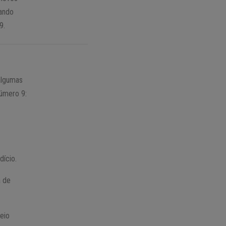
dando
9.
algumas
número 9:
ício.
a de
eio