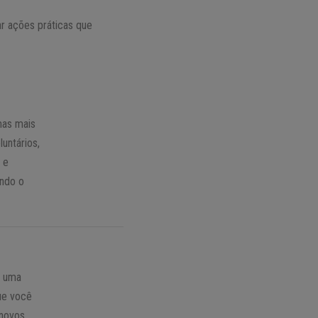
r ações práticas que
mas mais
luntários,
 e
endo o
a uma
ue você
 novos