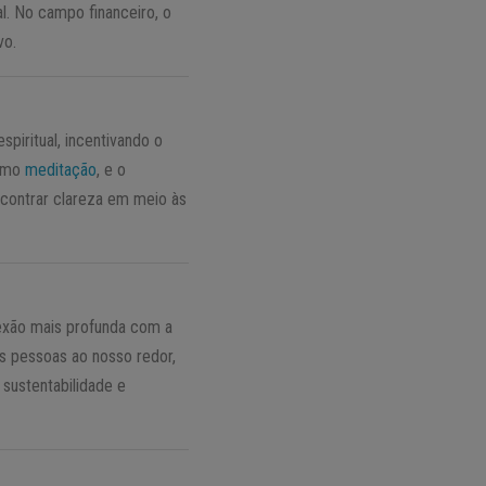
al. No campo financeiro, o
vo.
piritual, incentivando o
como
meditação
, e o
ncontrar clareza em meio às
nexão mais profunda com a
s pessoas ao nosso redor,
sustentabilidade e