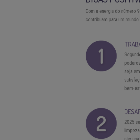
Com a energia do número 9 
contribuam para um mundo 
TRAB
Segundo
poderos
seja em
satisfaç
bem-est
DESA
2025 se
limpeza
não usa