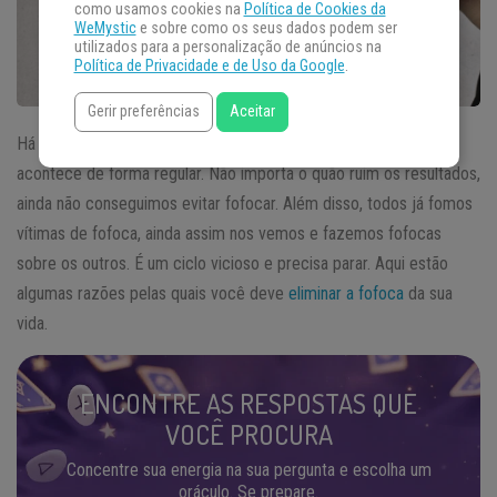
como usamos cookies na
Política de Cookies da
WeMystic
e sobre como os seus dados podem ser
utilizados para a personalização de anúncios na
Política de Privacidade e de Uso da Google
.
Gerir preferências
Aceitar
Há tantas razões pelas quais a
fofoca
faz mal, mas ainda
acontece de forma regular. Não importa o quão ruim os resultados,
ainda não conseguimos evitar fofocar. Além disso, todos já fomos
vítimas de fofoca, ainda assim nos vemos e fazemos fofocas
sobre os outros. É um ciclo vicioso e precisa parar. Aqui estão
algumas razões pelas quais você deve
eliminar a fofoca
da sua
vida.
ENCONTRE AS RESPOSTAS QUE
VOCÊ PROCURA
Concentre sua energia na sua pergunta e escolha um
oráculo. Se prepare.