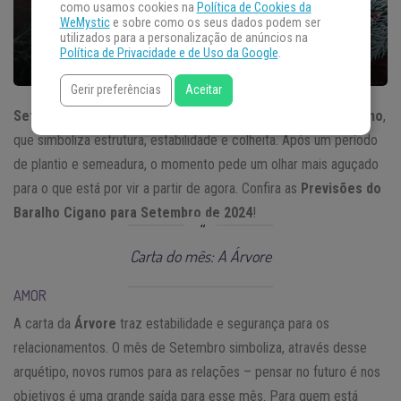
como usamos cookies na
Política de Cookies da
WeMystic
e sobre como os seus dados podem ser
utilizados para a personalização de anúncios na
Política de Privacidade e de Uso da Google
.
Gerir preferências
Aceitar
Setembro
traz a
carta da Árvore
, número 5 do
Baralho Cigano
,
que simboliza estrutura, estabilidade e colheita. Após um período
de plantio e semeadura, o momento pede um olhar mais aguçado
para o que está por vir a partir de agora. Confira as
Previsões do
Baralho Cigano para Setembro de 2024
!
Carta do mês: A Árvore
AMOR
A carta da
Árvore
traz estabilidade e segurança para os
relacionamentos. O mês de Setembro simboliza, através desse
arquétipo, novos rumos para as relações – pensar no futuro é nos
objetivos é uma grande saída para esse mês. Para quem está