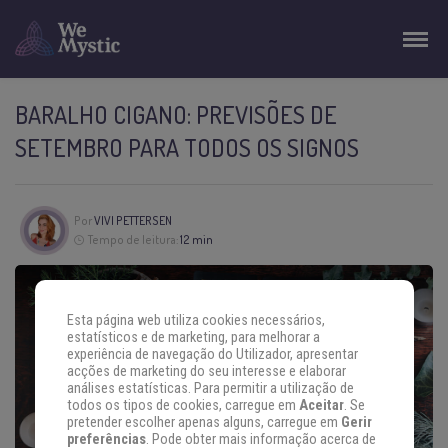
BARALHO CIGANO: PREVISÕES DE
SETEMBRO PARA TODOS OS SIGNOS
Por
VIVI PETTERSEN
Tempo de leitura:
12 min
Esta página web utiliza cookies necessários,
estatísticos e de marketing, para melhorar a
experiência de navegação do Utilizador, apresentar
acções de marketing do seu interesse e elaborar
análises estatísticas. Para permitir a utilização de
todos os tipos de cookies, carregue em
Aceitar
. Se
pretender escolher apenas alguns, carregue em
Gerir
preferências
. Pode obter mais informação acerca de