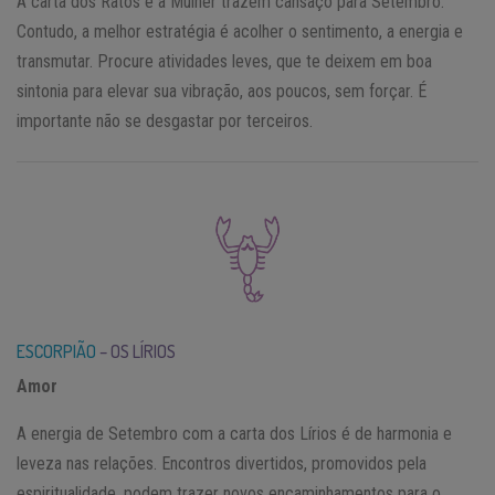
A carta dos Ratos e a Mulher trazem cansaço para Setembro.
Contudo, a melhor estratégia é acolher o sentimento, a energia e
transmutar. Procure atividades leves, que te deixem em boa
sintonia para elevar sua vibração, aos poucos, sem forçar. É
importante não se desgastar por terceiros.
ESCORPIÃO
– OS LÍRIOS
Amor
A energia de Setembro com a carta dos Lírios é de harmonia e
leveza nas relações. Encontros divertidos, promovidos pela
espiritualidade, podem trazer novos encaminhamentos para o