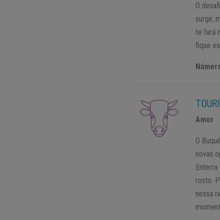
O desaf
surgir,
te fará 
fique e
Números
TOUR
Amor
O Buquê
novas o
Enterra
rosto. 
nessa r
momento