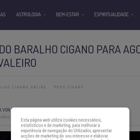
IAS
ASTROLOGIA
BEM-ESTAR
ESPIRITUALIDADE
 DO BARALHO CIGANO PARA AG
AVALEIRO
ALHO CIGANO ONLINE
POVO CIGANO
A VON AH
 leitura:
13 min
Esta página web utiliza cookies necessários,
estatísticos e de marketing, para melhorar a
experiência de navegação do Utilizador, apresentar
acções de marketing do seu interesse e elaborar