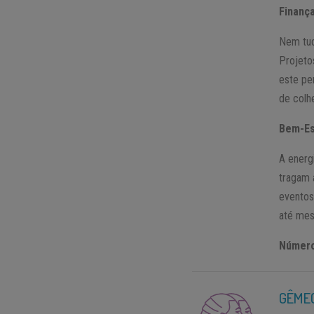
Finanç
Nem tud
Projeto
este pe
de colhe
Bem-Es
A energ
tragam 
eventos
até mes
Números
GÊME