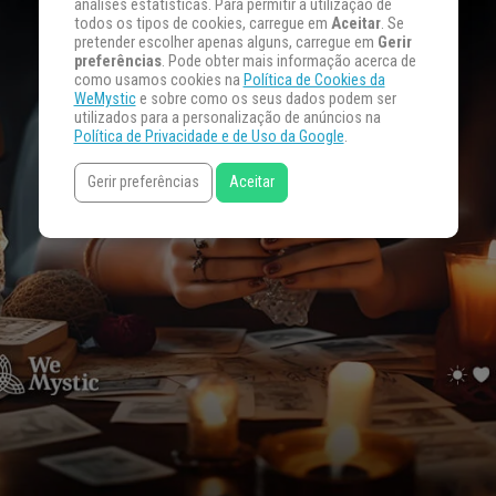
análises estatísticas. Para permitir a utilização de
todos os tipos de cookies, carregue em
Aceitar
. Se
pretender escolher apenas alguns, carregue em
Gerir
preferências
. Pode obter mais informação acerca de
como usamos cookies na
Política de Cookies da
WeMystic
e sobre como os seus dados podem ser
utilizados para a personalização de anúncios na
Política de Privacidade e de Uso da Google
.
Gerir preferências
Aceitar