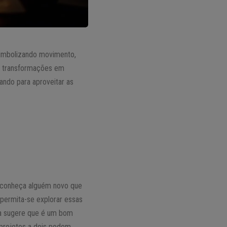
simbolizando movimento,
ar transformações em
rando para aproveitar as
e conheça alguém novo que
 permita-se explorar essas
ta sugere que é um bom
 projetos a dois podem