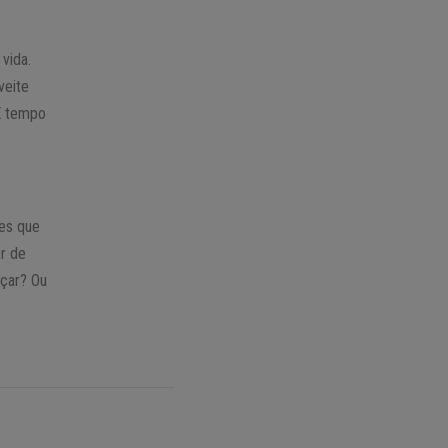
vida.
veite
 É tempo
des que
ar de
eçar? Ou