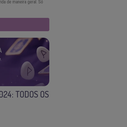
vida de maneira geral. Só
A
.
024: TODOS OS