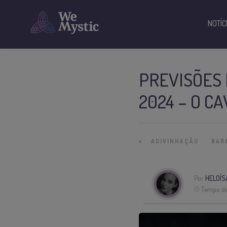
NOTÍC
PREVISÕES
2024 – O C
»
ADIVINHAÇÃO
BAR
Por
HELOÍS
Tempo de