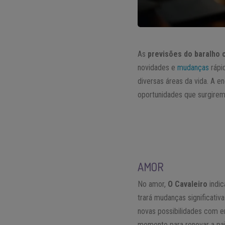
As
previsões do baralho 
novidades e
mudanças
rápi
diversas áreas da vida. A en
oportunidades que surgirem
AMOR
No amor,
O Cavaleiro
indic
trará mudanças significativ
novas possibilidades com 
momento para renovar a pai