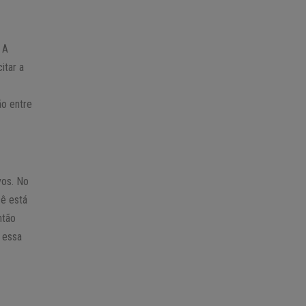
 A
itar a
ão entre
vos. No
cê está
ntão
 essa