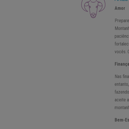
Amor
Prepare
Montanh
paciênci
fortale
vocês. 
Finanç
Nas fin
entanto
fazendo
aceite 
montanh
Bem-Es