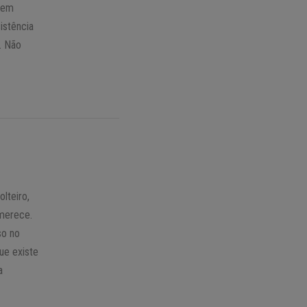
odem
istência
a. Não
olteiro,
 merece.
so no
ue existe
a