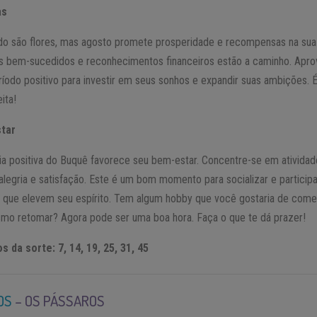
as
o são flores, mas agosto promete prosperidade e recompensas na sua 
s bem-sucedidos e reconhecimentos financeiros estão a caminho. Apro
ríodo positivo para investir em seus sonhos e expandir suas ambições.
ita!
tar
ia positiva do Buquê favorece seu bem-estar. Concentre-se em ativida
alegria e satisfação. Este é um bom momento para socializar e particip
 que elevem seu espírito. Tem algum hobby que você gostaria de com
mo retomar? Agora pode ser uma boa hora. Faça o que te dá prazer!
 da sorte: 7, 14, 19, 25, 31, 45
OS
– OS PÁSSAROS