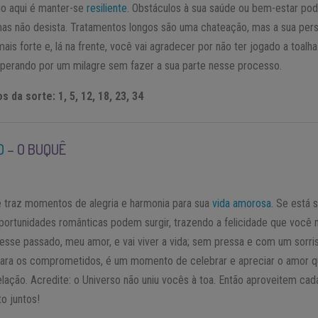
io aqui é manter-se
resiliente
. Obstáculos à sua saúde ou bem-estar p
 mas não desista. Tratamentos longos são uma chateação, mas a sua pers
mais forte e, lá na frente, você vai agradecer por não ter jogado a toalh
sperando por um milagre sem fazer a sua parte nesse processo.
 da sorte: 1, 5, 12, 18, 23, 34
O
– O BUQUÊ
 traz momentos de alegria e harmonia para sua
vida amorosa
. Se está s
portunidades românticas podem surgir, trazendo a felicidade que você
 esse passado, meu amor, e vai viver a vida; sem pressa e com um sorri
Para os comprometidos, é um momento de celebrar e apreciar o amor q
elação. Acredite: o Universo não uniu vocês à toa. Então aproveitem cad
 juntos!