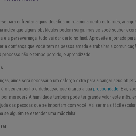
-se para enfrentar alguns desafios no relacionamento este mês, arianjo!
a indica que alguns obstáculos podem surgir, mas se você souber exerc
a e a perseverança, tudo vai dar certo no final. Aproveite a jornada para
cer a confiança que você tem na pessoa amada e trabalhar a comunicaç
O processo não é tempo perdido, é aprendizado.
as
anças, ainda será necessário um esforço extra para alcançar seus objeti
, é o seu empenho e dedicação que ditarão a sua
prosperidade
. E aí, vo
 por merecer? A humildade também pode ter grande valor este mês, e
ajuda das pessoas que se importam com você. Vai ser mais fácil escalar
a se alguém te estender uma mãozinha!
tar