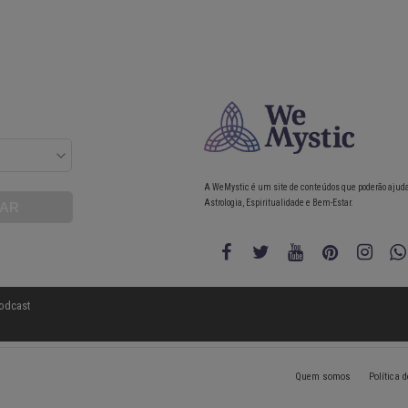
A WeMystic é um site de conteúdos que poderão ajud
Astrologia, Espiritualidade e Bem-Estar.
odcast
Quem somos
Política 