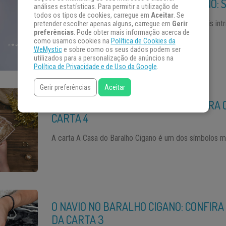
CARTA O TREVO DO BARALHO CIGANO: S
análises estatísticas. Para permitir a utilização de
todos os tipos de cookies, carregue em
Aceitar
. Se
A carta do Trevo no Baralho Cigano é uma das mais intri
pretender escolher apenas alguns, carregue em
Gerir
preferências
. Pode obter mais informação acerca de
como usamos cookies na
Política de Cookies da
WeMystic
e sobre como os seus dados podem ser
utilizados para a personalização de anúncios na
Política de Privacidade e de Uso da Google
.
Gerir preferências
Aceitar
A CASA NO BARALHO CIGANO: CONFIRA O
CARTA 4
A carta A Casa do Baralho Cigano é um dos símbolos ma
O NAVIO NO BARALHO CIGANO: CONFIRA 
DA CARTA 3