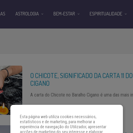
IAS
ASTROLOGIA
BEM-ESTAR
ESPIRITUALIDADE
O CHICOTE, SIGNIFICADO DA CARTA 11 
CIGANO
A carta do Chicote no Baralho Cigano é uma das mais i
Esta página web utiliza cookies necessários,
estatísticos e de marketing, para melhorar a
experiência de navegação do Utilizador, apresentar
acções de marketing do seu interesse e elaborar