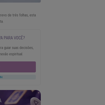
revo de três folhas, esta
ta.
VA PARA VOCÊ?
ra guiar suas decisões,
exão espiritual.
!
tic
A