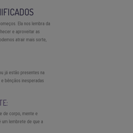
NIFICADOS
começos. Ela nos lembra da
hecer e aproveitar as
odemos atrair mais sorte,
u já estão presentes na
s e bênçãos inesperadas
TE:
de de corpo, mente e
 é um lembrete de que a