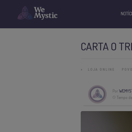
NOTÍC
CARTA O TR
»
LOJA ONLINE
POV
Por
WEMYS
Tempo de 