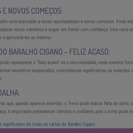
 E NOVOS COMEÇOS:
bém está associado a novas oportunidades e novos começos. Pode indic
explorar novos caminhos e seguir em frente com confiança. Esta carta en
 a aproveitá-las ao máximo.
DO BARALHO CIGANO – FELIZ ACASO:
ode representar o “feliz acaso” ou a sincronicidade, onde eventos fort
 incluir encontros inesperados, coincidências significativas ou soluçõe
e.
DALHA:
tar que, quando aparece invertido, o Trevo pode indicar falta de sorte,
o, é importante permanecer otimista e confiante, pois a sorte pode m
os
significados de todas as cartas do Baralho Cigano
.