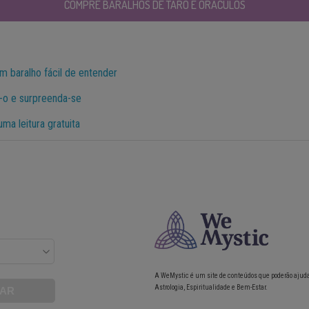
COMPRE BARALHOS DE TARÔ E ORÁCULOS
m baralho fácil de entender
-o e surpreenda-se
uma leitura gratuita
A WeMystic é um site de conteúdos que poderão ajud
Astrologia, Espiritualidade e Bem-Estar.