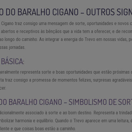
O DO BARALHO CIGANO – OUTROS SIG
o Cigano traz consigo uma mensagem de sorte, oportunidades e novos 
abertos e receptivos às bênçãos que a vida tem a oferecer, e de recon
o longo do caminho. Ao integrar a energia do Trevo em nossas vidas, p
ssas jornadas.
BÁSICA:
geralmente representa sorte e boas oportunidades que estão próximas o
arta traz consigo a promessa de momentos felizes, surpresas agradávei
cer.
DO BARALHO CIGANO – SIMBOLISMO DE SOR
adicionalmente associado à sorte e ao bom destino. Representa a trinda
mbolizar harmonia e equilíbrio. Quando o Trevo aparece em uma leitura,
ulente e que coisas boas estão a caminho.