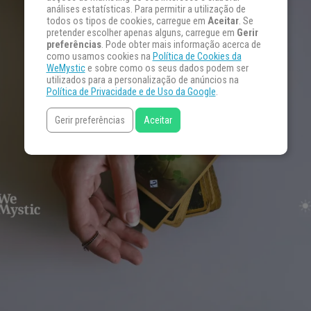
análises estatísticas. Para permitir a utilização de
todos os tipos de cookies, carregue em
Aceitar
. Se
pretender escolher apenas alguns, carregue em
Gerir
preferências
. Pode obter mais informação acerca de
como usamos cookies na
Política de Cookies da
WeMystic
e sobre como os seus dados podem ser
utilizados para a personalização de anúncios na
Política de Privacidade e de Uso da Google
.
Gerir preferências
Aceitar