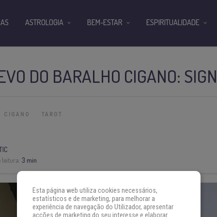
IAS
ASTROLOGIA
BEM-ESTAR
ESPIRITUALIDADE
EVO DO BARALHO CIGANO: SIG
O CIGANO
TAROT
TIC
leitura:
3 min
Esta página web utiliza cookies necessários,
estatísticos e de marketing, para melhorar a
experiência de navegação do Utilizador, apresentar
acções de marketing do seu interesse e elaborar