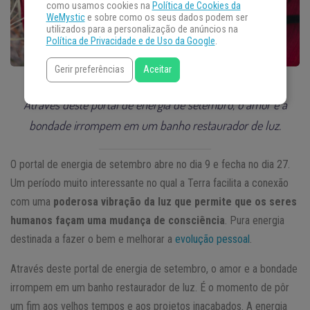
como usamos cookies na
Política de Cookies da
WeMystic
e sobre como os seus dados podem ser
utilizados para a personalização de anúncios na
Política de Privacidade e de Uso da Google
.
Gerir preferências
Aceitar
Através deste portal de energia de setembro, o amor e a
bondade irrompem em um banho restaurador de luz.
O portal de energia de setembro abre no dia 9 e fecha no dia 27.
Um período muito interessante no qual a Terra facilita a conexão
com uma
poderosa vibração da luz que permite que os seres
humanos façam uma mudança de consciência
. Pura energia
destinada a fazer o bem e melhorar a
evolução pessoal
.
Através deste portal de energia de setembro, o amor e a bondade
irrompem em um banho restaurador de luz. É o momento de pôr
um fim aos velhos tempos e aos projetos inacabados. A energia