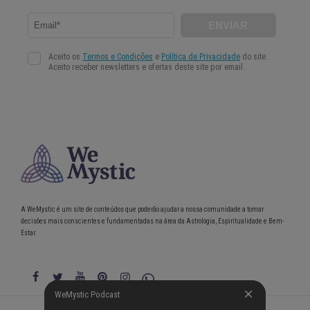
A WeMystic é um site de conteúdos que poderão ajudar a nossa comunidade a tomar
decisões mais conscientes e fundamentadas na área da Astrologia, Espiritualidade e Bem-
Estar.
WeMystic Podcast
WeMystic Podcast