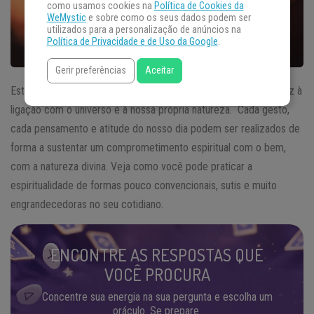
como usamos cookies na
Política de Cookies da
WeMystic
e sobre como os seus dados podem ser
utilizados para a personalização de anúncios na
Política de Privacidade e de Uso da Google
.
Gerir preferências
Aceitar
Estar conectado diariamente com a
espiritualidade
nos conduz à
ligação com o universo e à nossa própria natureza. Cada gesto,
cada pensamento e atitude do nosso dia podem ser realizados de
forma a sustentar um comprometimento espiritual com o bem,
com a natureza divina. Veja como você pode praticar a
espiritualidade de formas pouco convencionais, sutis e muito
engrandecedoras no seu cotidiano.
ENCONTRE AS RESPOSTAS QUE
VOCÊ PROCURA
Concentre sua energia na sua pergunta e escolha um
oráculo. Se prepare.