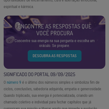
oportunidades de encerramento, cura e libertação emocional,
espiritual e kármica.
ENCONTRE AS RESPOSTAS QUE
VOCÊ PROCURA
Concentre sua energia na sua pergunta e escolha um
oráculo. Se prepare.
DESCUBRA AS RESPOSTAS
SIGNIFICADO DO PORTAL 09/09/2025
O
número 9
é o último dos números simples e simboliza fim de
ciclos, conclusões, sabedoria adquirida, empatia e generosidade.
Quando triplicado, sua energia é potencializada, criando um
chamado coletivo e individual para fechar capítulos que já
cumpriram sua missão e liberar aquilo que impede a evolução.