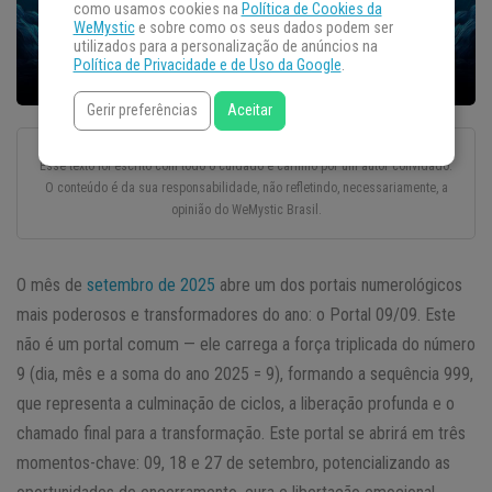
como usamos cookies na
Política de Cookies da
WeMystic
e sobre como os seus dados podem ser
utilizados para a personalização de anúncios na
Política de Privacidade e de Uso da Google
.
Gerir preferências
Aceitar
Esse texto foi escrito com todo o cuidado e carinho por um autor convidado.
O conteúdo é da sua responsabilidade, não refletindo, necessariamente, a
opinião do WeMystic Brasil.
O mês de
setembro de 2025
abre um dos portais numerológicos
mais poderosos e transformadores do ano: o Portal 09/09. Este
não é um portal comum — ele carrega a força triplicada do número
9 (dia, mês e a soma do ano 2025 = 9), formando a sequência 999,
que representa a culminação de ciclos, a liberação profunda e o
chamado final para a transformação. Este portal se abrirá em três
momentos-chave: 09, 18 e 27 de setembro, potencializando as