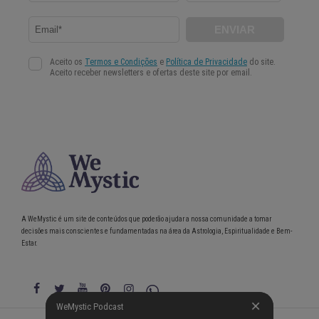
A WeMystic é um site de conteúdos que poderão ajudar a nossa comunidade a tomar
decisões mais conscientes e fundamentadas na área da Astrologia, Espiritualidade e Bem-
Estar.
WeMystic Podcast
WeMystic Podcast