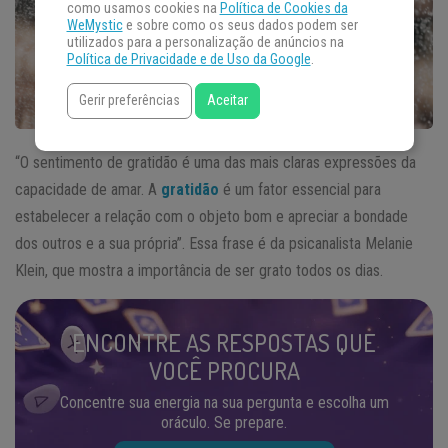
como usamos cookies na
Política de Cookies da
WeMystic
e sobre como os seus dados podem ser
utilizados para a personalização de anúncios na
Política de Privacidade e de Uso da Google
.
Gerir preferências
Aceitar
“O sentimento de gratidão é uma das mais claras expressões da
capacidade de amar. A
gratidão
é um fator essencial para
estabelecer a relação com o objeto bom e apreciar a bondade
dos outros e a sua própria”. Essa frase é da psicanalista Melanie
Klein, que mostra a importância de ser grato todos os dias.
ENCONTRE AS RESPOSTAS QUE
VOCÊ PROCURA
Concentre sua energia na sua pergunta e escolha um
oráculo. Se prepare.