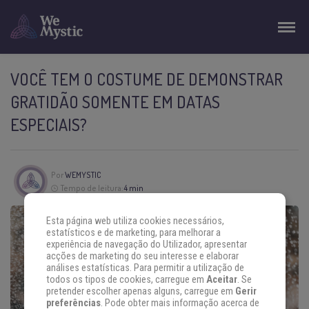
VOCÊ TEM O COSTUME DE DEMONSTRAR
GRATIDÃO SOMENTE EM DATAS
ESPECIAIS?
Por
WEMYSTIC
Tempo de leitura:
4 min
Esta página web utiliza cookies necessários,
estatísticos e de marketing, para melhorar a
experiência de navegação do Utilizador, apresentar
acções de marketing do seu interesse e elaborar
análises estatísticas. Para permitir a utilização de
todos os tipos de cookies, carregue em
Aceitar
. Se
pretender escolher apenas alguns, carregue em
Gerir
preferências
. Pode obter mais informação acerca de