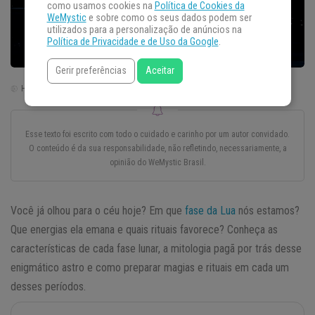
como usamos cookies na
Política de Cookies da
WeMystic
e sobre como os seus dados podem ser
utilizados para a personalização de anúncios na
Política de Privacidade e de Uso da Google
.
Gerir preferências
Aceitar
Horário de Brasília | Brasil (GTM -3)
Esse texto foi escrito com todo o cuidado e carinho por um autor convidado.
O conteúdo é da sua responsabilidade, não refletindo, necessariamente, a
opinião do WeMystic Brasil.
Você já olhou para o céu hoje? Em que
fase da Lua
nós estamos?
Que energias ela emana e quais rituais favorece? Conheça as
características de cada fase lunar, a mitologia pagã por trás desse
enigmático astro e como preparar magias e rituais em cada um
desses períodos.