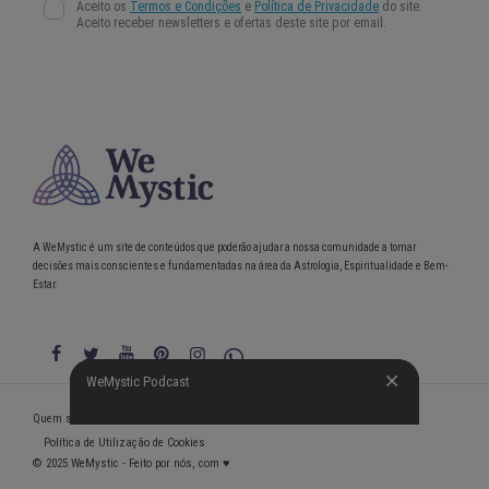
A WeMystic é um site de conteúdos que poderão ajudar a nossa comunidade a tomar
decisões mais conscientes e fundamentadas na área da Astrologia, Espiritualidade e Bem-
Estar.
WeMystic Podcast
WeMystic Podcast
Quem somos
Política de Privacidade
Condições gerais de utilização
Política de Utilização de Cookies
© 2025 WeMystic - Feito por nós, com ♥