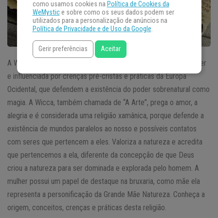
como usamos cookies na
Política de Cookies da
WeMystic
e sobre como os seus dados podem ser
utilizados para a personalização de anúncios na
Política de Privacidade e de Uso da Google
.
Gerir preferências
Aceitar
A Wicca é uma
religião
neopagã criada pelo inglês Gerald Gardner
e influenciada por crenças pré-cristãs e práticas da Europa
Ocidental, que defendem a existência do poder sobrenatural como
magia. A Wicca, também chamada de “A Arte”, prega o amor, a
alegria e é considerada uma religião xamânica, porque defende a
existência de mundos paralelos ao nosso e possíveis contatos
com seres que pertencem a eles. Valoriza a natureza e acredita
que pertencemos a ela, diferente da concepção de que Deus
criou a natureza para ser dominada e explorada pelo homem. A
mulher possui um papel de destaque na bruxaria, como mãe ela
representa a personificação da Grande Mãe Natureza. Conheça a
origem, conceitos, crenças e práticas desta religião.