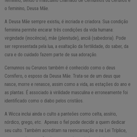
feminino, sendo o masculino chamado de Cernunnos ou Cerunos e
o feminino, Deusa Mãe.
A Deusa Mãe sempre existiu, é incriada e criadora. Sua condição
feminina permite encarar três condições da vida humana:
virgindade (inocência), mãe (plenitude), anciã (sabedoria). Pode
ser representada pela lua, a exaltação da fertilidade, do saber, da
cura e do cuidado fazem parte de sua adoração.
Cernunnos ou Cerunos também é conhecido como o deus
Cornífero, o esposo da Deusa Mãe. Trata-se de um deus que
nasce, morre e renasce, assim como a vida, as estações do ano e
as plantas. É associado à virilidade masculina e erroneamente foi
identificado como o diabo pelos cristãos.
A Wicca inclui ainda o culto a panteões como celta, assírio,
nórdico, grego, etc. Apenas o fiel pode decidir a quem dedicar
seu culto. Também acreditam na reencarnação e na Lei Tríplice,