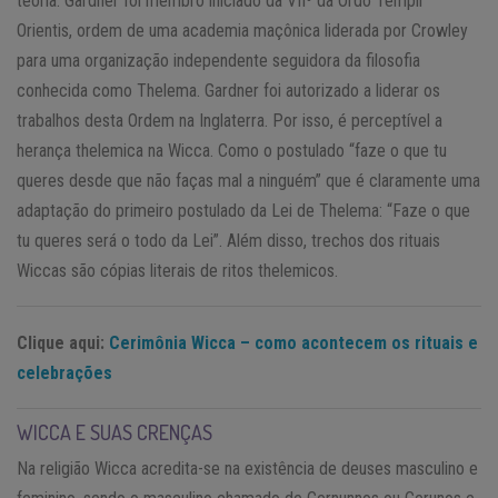
teoria. Gardner foi membro iniciado da VIIº da Ordo Templi
Orientis, ordem de uma academia maçônica liderada por Crowley
para uma organização independente seguidora da filosofia
conhecida como Thelema. Gardner foi autorizado a liderar os
trabalhos desta Ordem na Inglaterra. Por isso, é perceptível a
herança thelemica na Wicca. Como o postulado “faze o que tu
queres desde que não faças mal a ninguém” que é claramente uma
adaptação do primeiro postulado da Lei de Thelema: “Faze o que
tu queres será o todo da Lei”. Além disso, trechos dos rituais
Wiccas são cópias literais de ritos thelemicos.
Clique aqui:
Cerimônia Wicca – como acontecem os rituais e
celebrações
WICCA E SUAS CRENÇAS
Na religião Wicca acredita-se na existência de deuses masculino e