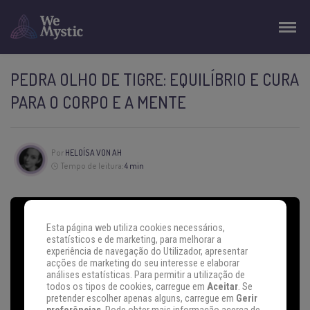
PEDRA OLHO DE TIGRE: EQUILÍBRIO E CURA
PARA O CORPO E A MENTE
Por
HELOÍSA VON AH
Tempo de leitura:
4 min
Esta página web utiliza cookies necessários,
estatísticos e de marketing, para melhorar a
experiência de navegação do Utilizador, apresentar
acções de marketing do seu interesse e elaborar
análises estatísticas. Para permitir a utilização de
todos os tipos de cookies, carregue em
Aceitar
. Se
pretender escolher apenas alguns, carregue em
Gerir