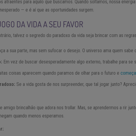
nos atraentes para aquilo que buscamos. Quando soltamos, nossa energi
 inesperado — e é aí que as oportunidades surgem.
OGO DA VIDA A SEU FAVOR
rário, talvez o segredo do paradoxo da vida seja brincar com as regras
ça a sua parte, mas sem sufocar o desejo. O universo ama quem sabe co
:
Em vez de buscar desesperadamente algo externo, trabalhe para se s
itas coisas aparecem quando paramos de olhar para o futuro e
começam
aradoxo:
Se a vida gosta de nos surpreender, que tal jogar junto? Aprecie
e amigo brincalhão que adora nos trollar. Mas, se aprendermos a rir ju
 chegam quando menos esperamos.
r: