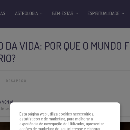
IAS
ASTROLOGIA
BEM-ESTAR
ESPIRITUALIDADE
 DA VIDA: POR QUE O MUNDO 
RIO?
DESAPEGO
A VON AH
leitura:
3 min
Esta página web utiliza cookies necessários,
estatísticos e de marketing, para melhorar a
experiência de navegação do Utilizador, apresentar
acções de marketing do seu interesse e elaborar