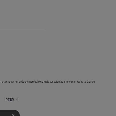
ar a nossa comunidade a tomar decisões mais conscientes e fundamentadas na área da
PT-BR