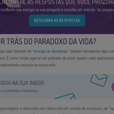
ENCONTRE AS RESPOSTAS QUE VOCÊ PROCUR
Concentre sua energia na sua pergunta e escolha um oráculo. Se prepare
DESCUBRA AS RESPOSTAS
OR TRÁS DO PARADOXO DA VIDA?
algo que chamam de “
energia do desapego
“. Quando desejamos algo co
ncia. É como tentar agarrar um punhado de areia: quanto mais apertamos
 simplesmente repousa na nossa mão.
OGIA NA SUA INBOX!
 e conteúdos exclusivos.
r psicológico: a obsessão nos coloca em um estado de escassez, de “eu