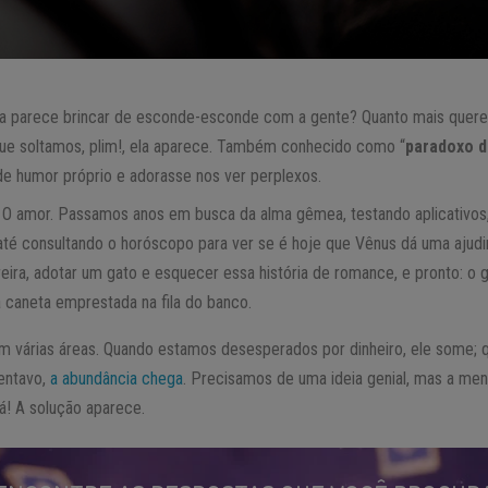
da parece brincar de esconde-esconde com a gente? Quanto mais quere
que soltamos, plim!, ela aparece. Também conhecido como “
paradoxo d
de humor próprio e adorasse nos ver perplexos.
O amor. Passamos anos em busca da alma gêmea, testando aplicativos,
té consultando o horóscopo para ver se é hoje que Vênus dá uma ajudi
rreira, adotar um gato e esquecer essa história de romance, e pronto: o
 caneta emprestada na fila do banco.
 várias áreas. Quando estamos desesperados por dinheiro, ele some; 
entavo,
a abundância chega
. Precisamos de uma ideia genial, mas a ment
á! A solução aparece.