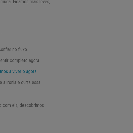
a muda. Ficamos mais leves,
:
nfiar no fluxo.
entir completo agora.
os a viver o agora
.
 a ironia e curta essa
nto com ela, descobrimos