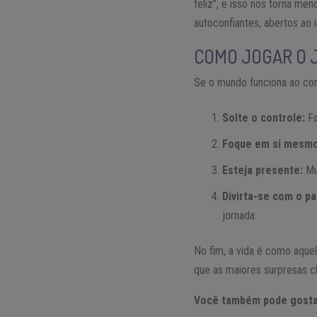
feliz”, e isso nos torna me
autoconfiantes, abertos ao
COMO JOGAR O J
Se o mundo funciona ao cont
Solte o controle:
Fa
Foque em si mesmo
Esteja presente:
Mu
Divirta-se com o p
jornada.
No fim, a vida é como aquel
que as maiores surpresas
Você também pode gosta