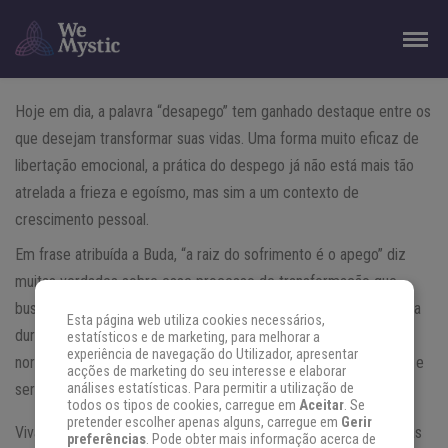
Hoje em dia, a palavra “desapego” tem ganhado destaque entre os
que desejam transformar suas vidas. Uma forma muito eficaz de
libertação emocional, a prática do despego já não está mais tão
atrelada a frieza e egoísmo, mas sim a um contexto de
crescimento pessoal.
Em frase atribuída a Buda, “a raiz do sofrimento é o apego” diz
muitas verdades sobre esse processo de transformação que
buscamos para atingir o equilíbrio e a felicidade. Nesta vida, nada
Esta página web utiliza cookies necessários,
dura para sempre, e desde já devemos aprender que isso é
estatísticos e de marketing, para melhorar a
experiência de navegação do Utilizador, apresentar
normal, e a enfrentar cada uma dessas situações com coragem e
acções de marketing do seu interesse e elaborar
serenidade.
análises estatísticas. Para permitir a utilização de
todos os tipos de cookies, carregue em
Aceitar
. Se
pretender escolher apenas alguns, carregue em
Gerir
Viva o presente, não se responsabilize pela vida e pelas escolhas
preferências
. Pode obter mais informação acerca de