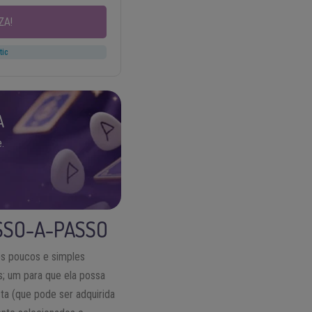
ZA!
tic
A
.
SSO-A-PASSO
os poucos e simples
es; um para que ela possa
ta (que pode ser adquirida