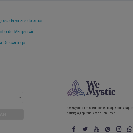
ções da vida e do amor
anho de Manjericão
ra Descarrego
A WeMystic é um site de conteúdos que poderão ajud
Astrologia, Espiritualidade e Bem-Estar.