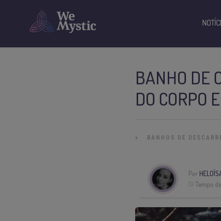
NOTÍC
BANHO DE 
DO CORPO 
»
BANHOS DE DESCARR
Por
HELOÍS
Tempo de 