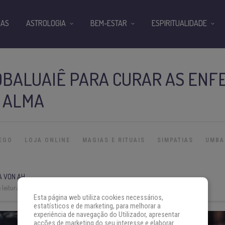
IAS
ASTROLOGIA
BEM-ESTAR
ESPIRITUALIDADE
OBALUAIÊ PARA CURAR AS ENF
E ALMA
EGO
LOJA ONLINE
MAGIAS E RITUAIS
SIMPATIAS
UMBA
A VON AH
leitura:
3 min
Esta página web utiliza cookies necessários,
estatísticos e de marketing, para melhorar a
experiência de navegação do Utilizador, apresentar
acções de marketing do seu interesse e elaborar