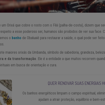
e um Orixá que cobre o rosto com o Filá (palha-de-costa), dizem que 
 respeito a esse poderoso ser, humanos são proibidos de ver sua face. 
uxemos o
banho
de Obaluaiê para restaurar a saúde, o qual pode ser feit
os.
ete maiores orixás da Umbanda, símbolo de sabedoria, grandeza, bele
ura e da transformação
. Ele é a entidade a que muitos recorrem quand
irituais em busca de orientação e cura.
QUER RENOVAR SUAS ENERGIAS H
Os banhos energéticos limpam o campo espiritual, elimi
ajudam a atrair proteção, equilíbrio e bem-es