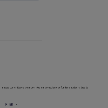
ar a nossa comunidade a tomar decisões mais conscientes e fundamentadas na área da
PT-BR