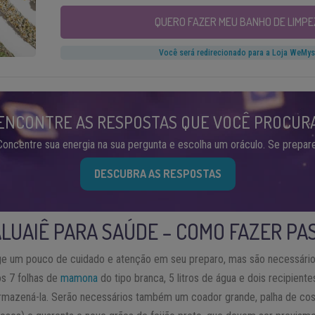
QUERO FAZER MEU BANHO DE LIMPE
Você será redirecionado para a Loja WeMys
ENCONTRE AS RESPOSTAS QUE VOCÊ PROCUR
Concentre sua energia na sua pergunta e escolha um oráculo. Se prepare
DESCUBRA AS RESPOSTAS
LUAIÊ PARA SAÚDE – COMO FAZER PA
ige um pouco de cuidado e atenção em seu preparo, mas são necessári
s 7 folhas de
mamona
do tipo branca, 5 litros de água e dois recipient
armazená-la. Serão necessários também um coador grande, palha de cos