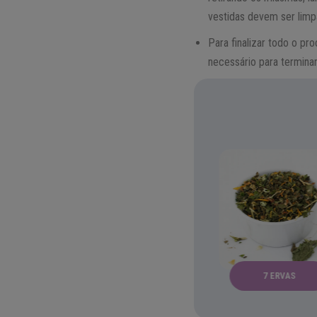
vestidas devem ser limp
Para finalizar todo o pr
necessário para termina
ALECRIM
ANO NOVO
7 ERVAS