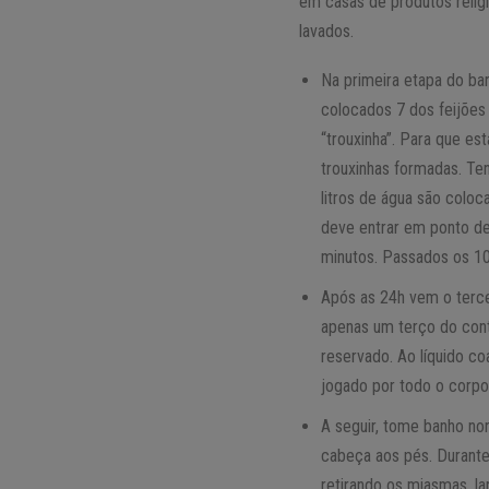
em casas de produtos relig
lavados.
Na primeira etapa do ba
colocados 7 dos feijões
“trouxinha”. Para que es
trouxinhas formadas. Te
litros de água são coloc
deve entrar em ponto de
minutos. Passados os 10
Após as 24h vem o terce
apenas um terço do conte
reservado. Ao líquido co
jogado por todo o corpo
A seguir, tome banho no
cabeça aos pés. Durante 
retirando os miasmas, la