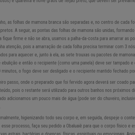
iosos) e quarenta e nove grãos de feijão preto, que devem ser previam
nho, as folhas de mamona branca são separadas e, no centro de cada f
 pretos. A seguir, as pontas das folhas de mamona são unidas, formand
ta fique firme e não se abra, usamos a palha-da-costa para amarrar as p
nha atenção, pois a amarração de cada folha precisa terminar com 3 nós
ados para aquecer e, junto à ela, as sete trouxas ou pacotes de mamona
 ebulição e então o recipiente (como uma panela) deve ser tampado e 
 minutos, o fogo deve ser desligado e o recipiente mantido fechado po
iro passo, onde o preparado que foi fervido agora deverá ser coado par
údo, pois o restante será utilizado para outros banhos nos próximos di
ado adicionamos um pouco mais de água (pode ser do chuveiro, inclusive
.
rmalmente, higienizando todo seu corpo e, em seguida, despeje o conte
esse processo, faça seu pedido a Obaluaiê para que o corpo físico e esp
rvas astrais, bactérias e doenças, físicas, espirituais ou emocionais. Ap