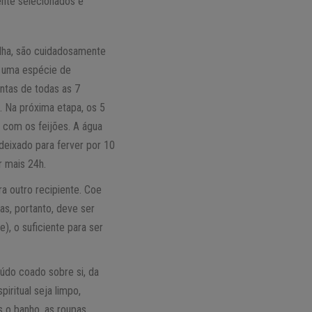
ente selecionados e
olha, são cuidadosamente
o uma espécie de
ontas de todas as 7
. Na próxima etapa, os 5
 com os feijões. A água
deixado para ferver por 10
r mais 24h.
a outro recipiente. Coe
as, portanto, deve ser
), o suficiente para ser
údo coado sobre si, da
iritual seja limpo,
ós o banho, as roupas