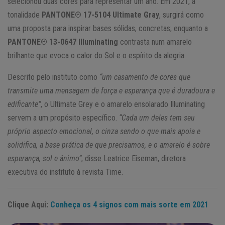
selecionou duas cores para representar um ano. Em 2021, a
tonalidade
PANTONE® 17-5104 Ultimate Gray
, surgirá como
uma proposta para inspirar bases sólidas, concretas; enquanto a
PANTONE® 13-0647 Illuminating
contrasta num amarelo
brilhante que evoca o calor do Sol e o espírito da alegria.
Descrito pelo instituto como
“um casamento de cores que
transmite uma mensagem de força e esperança que é duradoura e
edificante”
, o Ultimate Grey e o amarelo ensolarado Illuminating
servem a um propósito específico.
“Cada um deles tem seu
próprio aspecto emocional, o cinza sendo o que mais apoia e
solidifica, a base prática de que precisamos, e o amarelo é sobre
esperança, sol e ânimo”
, disse Leatrice Eiseman, diretora
executiva do instituto à revista Time.
Clique Aqui:
Conheça os 4 signos com mais sorte em 2021