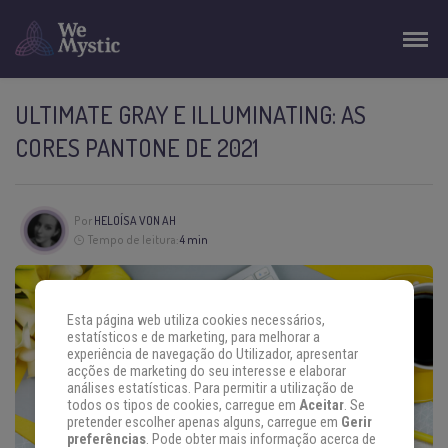
ULTIMATE GRAY E ILLUMINATING: AS
CORES PANTONE DE 2021
Por
HELOÍSA VON AH
Tempo de leitura:
4 min
Esta página web utiliza cookies necessários,
estatísticos e de marketing, para melhorar a
experiência de navegação do Utilizador, apresentar
acções de marketing do seu interesse e elaborar
análises estatísticas. Para permitir a utilização de
todos os tipos de cookies, carregue em
Aceitar
. Se
pretender escolher apenas alguns, carregue em
Gerir
preferências
. Pode obter mais informação acerca de