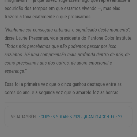
imaginavam — já que talvez sugerissem algo que representasse a
escuridão dos tempos em que estamos vivendo —, mas elas
trazem à tona exatamente o que precisamos.
“Nenhuma cor conseguiu entender o significado deste momento”
,
disse Laurie Pressman, vice-presidente do Pantone Color Institute.
“Todos nós percebemos que não podemos passar por isso
sozinhos. Há uma compreensão mais profunda dentro de nós, de
como precisamos uns dos outros, de apoio emocional e
esperança.”
Essa foi a primeira vez que o cinza ganhou destaque entre as
cores do ano, e a segunda vez que o amarelo fez as honras.
VEJA TAMBÉM
ECLIPSES SOLARES 2021 - QUANDO ACONTECEM?