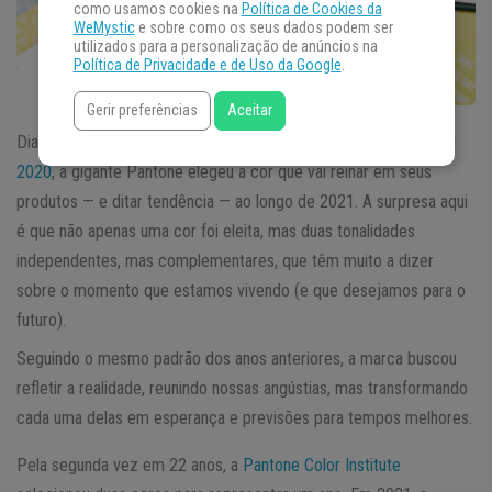
como usamos cookies na
Política de Cookies da
WeMystic
e sobre como os seus dados podem ser
utilizados para a personalização de anúncios na
Política de Privacidade e de Uso da Google
.
Gerir preferências
Aceitar
Diante da falta de esperança que assolou o
ano histórico que foi
2020
, a gigante Pantone elegeu a cor que vai reinar em seus
produtos — e ditar tendência — ao longo de 2021. A surpresa aqui
é que não apenas uma cor foi eleita, mas duas tonalidades
independentes, mas complementares, que têm muito a dizer
sobre o momento que estamos vivendo (e que desejamos para o
futuro).
Seguindo o mesmo padrão dos anos anteriores, a marca buscou
refletir a realidade, reunindo nossas angústias, mas transformando
cada uma delas em esperança e previsões para tempos melhores.
Pela segunda vez em 22 anos, a
Pantone Color Institute