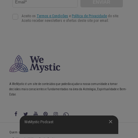
A WeMystic é um site de conteúdos que poderão ajudar a nossa comunidade a tomar
decisões mais conscientes e fundamentadas na área da Astrologia, Espiritualidade e Bem-
Estar.
WeMystic Podcast
WeMystic Podcast
Quem somos
Política de Privacidade
Condições gerais de utilização