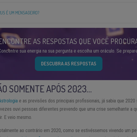
US É UM MENSAGEIRO?
ENCONTRE AS RESPOSTAS QUE VOCÊ PROCUR
Concentre sua energia na sua pergunta e escolha um oráculo. Se prepare
DESCUBRA AS RESPOSTAS
ÃO SOMENTE APÓS 2023…
Astrologia
e as previsões dos principais profissionais, já sabia que 2020 s
 vezes ouvi pessoas diferentes prevendo que uma crise semelhante a q
ir. E veio mesmo.
otalmente ao contrário em 2020, como se estivéssemos vivendo um p