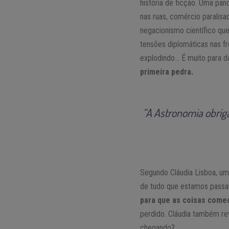
história de ficção. Uma pa
nas ruas, comércio paralisa
negacionismo científico que
tensões diplomáticas nas f
explodindo… É muito para 
primeira pedra.
“A Astronomia obrig
Segundo Cláudia Lisboa, uma
de tudo que estamos passan
para que as coisas comec
perdido. Cláudia também rev
chegando?