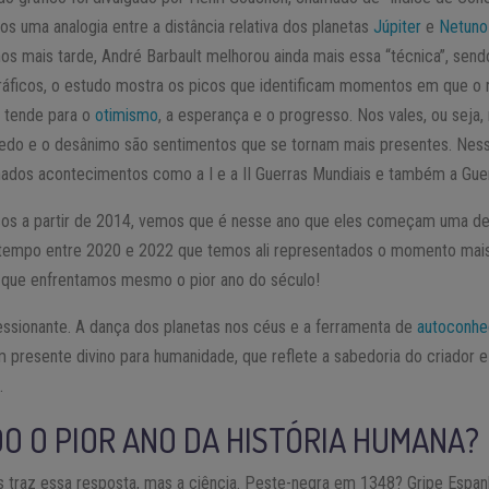
os uma analogia entre a distância relativa dos planetas
Júpiter
e
Netuno
nos mais tarde, André Barbault melhorou ainda mais essa “técnica”, send
gráficos, o estudo mostra os picos que identificam momentos em que o r
 tende para o
otimismo
, a esperança e o progresso. Nos vales, ou seja,
do e o desânimo são sentimentos que se tornam mais presentes. Ne
nados acontecimentos como a I e a II Guerras Mundiais e também a Guer
cos a partir de 2014, vemos que é nesse ano que eles começam uma des
e tempo entre 2020 e 2022 que temos ali representados o momento mai
 que enfrentamos mesmo o pior ano do século!
ssionante. A dança dos planetas nos céus e a ferramenta de
autoconhe
resente divino para humanidade, que reflete a sabedoria do criador e 
.
DO O PIOR ANO DA HISTÓRIA HUMANA?
s traz essa resposta, mas a ciência. Peste-negra em 1348? Gripe Esp