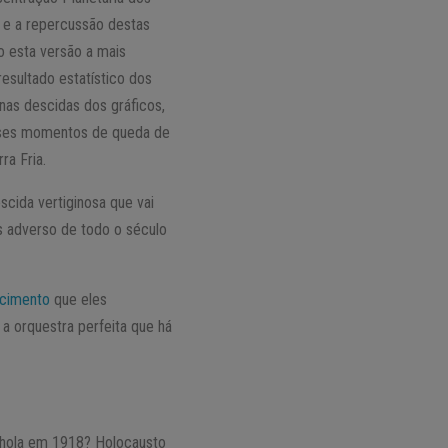
e a repercussão destas
o esta versão a mais
esultado estatístico dos
 nas descidas dos gráficos,
sses momentos de queda de
ra Fria.
cida vertiginosa que vai
s adverso de todo o século
cimento
que eles
a orquestra perfeita que há
anhola em 1918? Holocausto