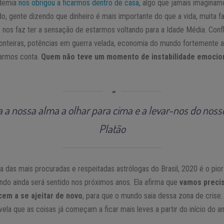
ndemia
nos obrigou a ficarmos dentro de casa
, algo que jamais imagina
do, gente dizendo que dinheiro é mais importante do que a vida, muita 
 nos faz ter a sensação de estarmos voltando para a Idade Média. Confli
ronteiras, potências em guerra velada, economia do mundo fortemente a
darmos conta.
Quem não teve um momento de instabilidade emociona
a a nossa alma a olhar para cima e a levar-nos do noss
Platão
 das mais procuradas e respeitadas astrólogas do Brasil, 2020 é o pio
do ainda será sentido nos próximos anos. Ela afirma que
vamos preci
em a se ajeitar de novo
, para que o mundo saia dessa zona de crise
ela que as coisas já começam a ficar mais leves a partir do início do a