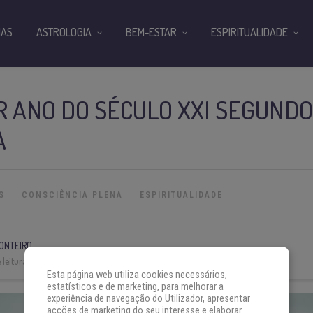
IAS
ASTROLOGIA
BEM-ESTAR
ESPIRITUALIDADE
OR ANO DO SÉCULO XXI SEGUNDO
A
S
CONSCIÊNCIA PLENA
ESPIRITUALIDADE
ONTEIRO
leitura:
7 min
Esta página web utiliza cookies necessários,
estatísticos e de marketing, para melhorar a
experiência de navegação do Utilizador, apresentar
acções de marketing do seu interesse e elaborar