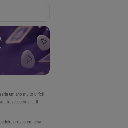
A
.
eria um ano muito difícil.
ue atravessamos na II
esadelo, presos em uma