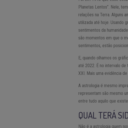
Planetas Lentos”. Nele, tem
relações na Terra. Alguns a
utilizada até hoje. Usando 
sentimentos da humanidade
são momentos em que o me
sentimentos, estão posicio
E, quando olhamos os gráfi
até 2022. É no intervalo d
XXI. Mais uma evidência de
A astrologia é mesmo impre
representam são mesmo um p
entre tudo aquilo que existe
QUAL TERÁ SI
Não é a astrologia quem no