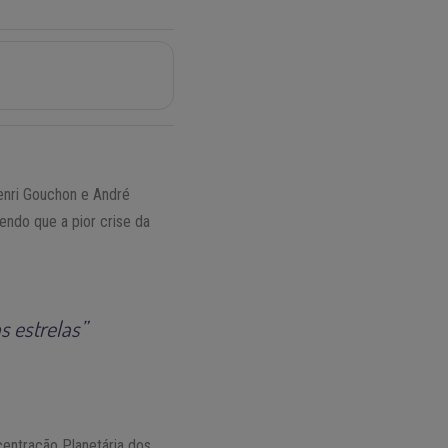
Henri Gouchon e André
endo que a pior crise da
s estrelas”
centração Planetária dos