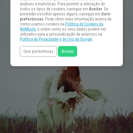
análises estatísticas. Para permitir a utilização de
todos os tipos de cookies, carregue em
Aceitar
. Se
pretender escolher apenas alguns, carregue em
Gerir
preferências
. Pode obter mais informação acerca de
como usamos cookies na
Política de Cookies da
WeMystic
e sobre como os seus dados podem ser
utilizados para a personalização de anúncios na
Política de Privacidade e de Uso da Google
.
Gerir preferências
Aceitar