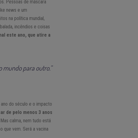
mos. Pessoas de máscara
fake news e um
tos na política mundial,
balada, incêndios e coisas
l este ano, que atire a
o mundo para outro.”
r ano do século e o impacto
sar de pelo menos 3 anos
. Mas calma, nem tudo está
no que vem. Será a vacina