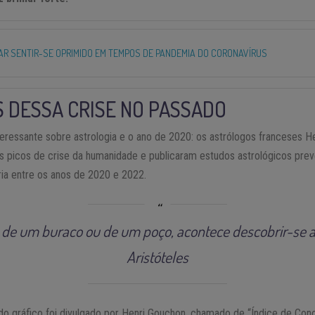
AR SENTIR-SE OPRIMIDO EM TEMPOS DE PANDEMIA DO CORONAVÍRUS
OS DESSA CRISE NO PASSADO
teressante sobre astrologia e o ano de 2020: os astrólogos franceses 
s picos de crise da humanidade e publicaram estudos astrológicos prev
ia entre os anos de 2020 e 2022.
de um buraco ou de um poço, acontece descobrir-se a
Aristóteles
o gráfico foi divulgado por Henri Gouchon, chamado de “Índice de Con