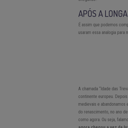
APÓS A LONGA
É assim que podemos compr
usaram essa analogia para 
A chamada “Idade das Treva
continente europeu. Depois 
medievais e abandonamos e
do renascimento, no ano d
como agora. Ou seja, fala
agora chegou a vez da luz