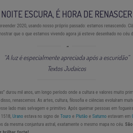
 NOITE ESCURA, É HORA DE RENASCER
eender 2020, usando nosso próprio passado: estamos renascendo. Cláu
mostrar que o que estamos vivendo agora já esteve desenhado no céu 
“A luz é especialmente apreciada após a escuridão”
Textos Judaicos
s” durou mil anos, um longo período onde a cultura e valores muito pri
disso, renascemos. As artes, cultura, filosofia e ciências evoluíram mui
sse lado mais selvagem e primitivo. Após queimar pessoas em fogueir
e 1518,
Urano
estava no signo de
Touro
e
Plutão
e
Saturno
estavam em
mos da mesma conjuntura astral, exatamente o mesmo mapa no céu.
São
 brilhar forte!