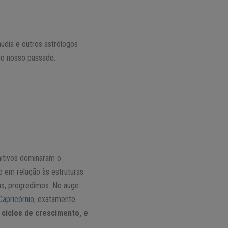
dia e outros astrólogos
do nosso passado.
mitivos dominaram o
to em relação às estruturas
as, progredimos. No auge
Capricórnio
, exatamente
 ciclos de crescimento, e