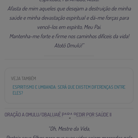
Afasta de mim aqueles que desejam a destruição de minha
saúde e minha devastação espiritual e dá-me forças para
vencê-los em espírito, Meu Pai.
Mantenha-me forte e firme nos caminhos difíceis da vida!
Atotô Omulú!”
VEJA TAMBÉM
ESPIRITISMO E UMBANDA: SERÁ QUE EXISTEM DIFERENÇAS ENTRE
ELES?
ORAÇÃO A OMULU/OBALUAIÊ PARA PEDIR POR SAÚDE II
“Oh, Mestre da Vida,
Proteja seus filhos para que suas vidas sejam marcadas pela