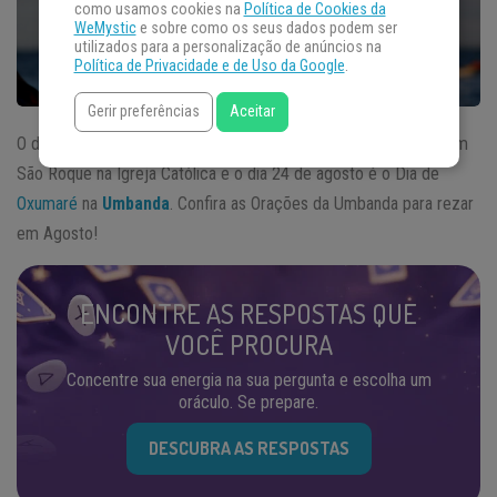
como usamos cookies na
Política de Cookies da
WeMystic
e sobre como os seus dados podem ser
utilizados para a personalização de anúncios na
Política de Privacidade e de Uso da Google
.
Gerir preferências
Aceitar
O dia 16 de agosto é o Dia de
Obaluaiê
(Omulu) sincretizado com
São Roque na Igreja Católica e o dia 24 de agosto é o Dia de
Oxumaré
na
Umbanda
. Confira as Orações da Umbanda para rezar
em Agosto!
ENCONTRE AS RESPOSTAS QUE
VOCÊ PROCURA
Concentre sua energia na sua pergunta e escolha um
oráculo. Se prepare.
DESCUBRA AS RESPOSTAS